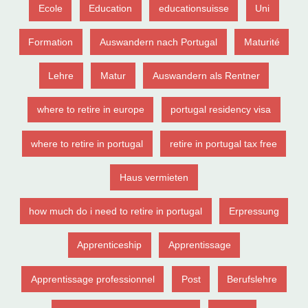
Ecole
Education
educationsuisse
Uni
Formation
Auswandern nach Portugal
Maturité
Lehre
Matur
Auswandern als Rentner
where to retire in europe
portugal residency visa
where to retire in portugal
retire in portugal tax free
Haus vermieten
how much do i need to retire in portugal
Erpressung
Apprenticeship
Apprentissage
Apprentissage professionnel
Post
Berufslehre