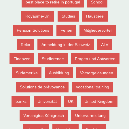
best place to retire in portugal
School
Royaume-Uni
Studies
Haustiere
Pension Solutions
Ferien
Mitgliedervorteil
Reka
Anmeldung in der Schweiz
ALV
Finanzen
Studierende
Fragen und Antworten
Südamerika
Ausbildung
Vorsorgelösungen
Solutions de prévoyance
Vocational training
banks
Universität
UK
United Kingdom
Vereinigtes Königreich
Untervermietung