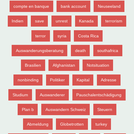
compte en banque
bank account
Neuseeland
Indien
save
unrest
Kanada
terrorism
terror
syria
Costa Rica
Auswanderungsberatung
death
southafrica
Brasilien
Afghanistan
Notsituation
nonbinding
Politiker
Kapital
Adresse
Studium
Auswanderer
Pauschalentschädigung
Plan b
Auswandern Schweiz
Steuern
Abmeldung
Globetrotten
turkey