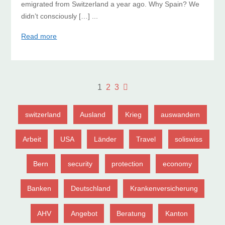
emigrated from Switzerland a year ago. Why Spain? We
didn’t consciously […] ...
Read more
1
2
3
switzerland
Ausland
Krieg
auswandern
Arbeit
USA
Länder
Travel
soliswiss
Bern
security
protection
economy
Banken
Deutschland
Krankenversicherung
AHV
Angebot
Beratung
Kanton