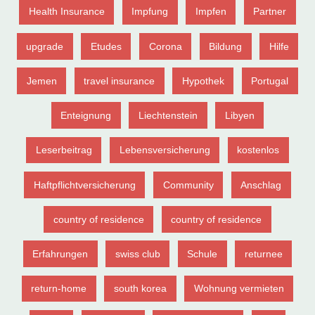
Health Insurance
Impfung
Impfen
Partner
upgrade
Etudes
Corona
Bildung
Hilfe
Jemen
travel insurance
Hypothek
Portugal
Enteignung
Liechtenstein
Libyen
Leserbeitrag
Lebensversicherung
kostenlos
Haftpflichtversicherung
Community
Anschlag
country of residence
country of residence
Erfahrungen
swiss club
Schule
returnee
return-home
south korea
Wohnung vermieten