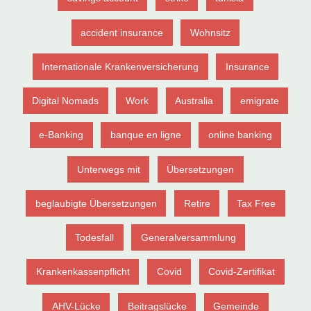
accident insurance
Wohnsitz
Internationale Krankenversicherung
Insurance
Digital Nomads
Work
Australia
emigrate
e-Banking
banque en ligne
online banking
Unterwegs mit
Übersetzungen
beglaubigte Übersetzungen
Retire
Tax Free
Todesfall
Generalversammlung
Krankenkassenpflicht
Covid
Covid-Zertifikat
AHV-Lücke
Beitragslücke
Gemeinde