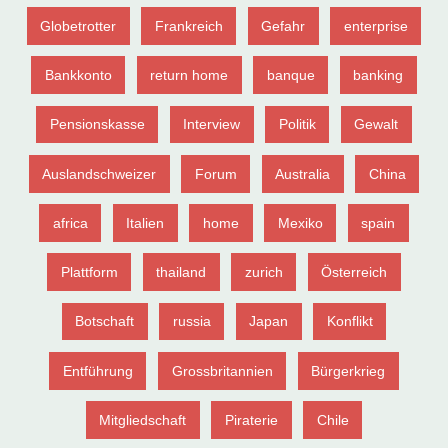
Globetrotter
Frankreich
Gefahr
enterprise
Bankkonto
return home
banque
banking
Pensionskasse
Interview
Politik
Gewalt
Auslandschweizer
Forum
Australia
China
africa
Italien
home
Mexiko
spain
Plattform
thailand
zurich
Österreich
Botschaft
russia
Japan
Konflikt
Entführung
Grossbritannien
Bürgerkrieg
Mitgliedschaft
Piraterie
Chile