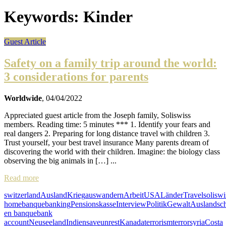
Keywords:
Kinder
Guest Article
Safety on a family trip around the world:
3 considerations for parents
Worldwide
, 04/04/2022
Appreciated guest article from the Joseph family, Soliswiss
members. Reading time: 5 minutes *** 1. Identify your fears and
real dangers 2. Preparing for long distance travel with children 3.
Trust yourself, your best travel insurance Many parents dream of
discovering the world with their children. Imagine: the biology class
observing the big animals in […] ...
Read more
switzerland
Ausland
Krieg
auswandern
Arbeit
USA
Länder
Travel
soliswi
home
banque
banking
Pensionskasse
Interview
Politik
Gewalt
Auslandsc
en banque
bank
account
Neuseeland
Indien
save
unrest
Kanada
terrorism
terror
syria
Costa