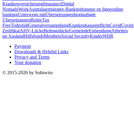
Krankenversicherung
Insurance
Digital
Nomads
Work
Australia
emigrate
e-Banking
banque en ligne
online
banking
Unterwegs mit
Übersetzungen
beglaubigte
Übersetzungen
Retire
Tax
Free
Todesfall
Generalversammlung
Krankenkassenpflicht
Covid
Covid
Zertifikat
AHV-Lücke
Beitragslücke
Gemeinde
Entsendung
Arbeiten
im Ausland
Hilfsfonds
Members
Social Security
Kinder
NHR
Payment
Downloads & Helpful Links
Privacy and Terms
Your donation
© 2015-2026 by Soliswiss