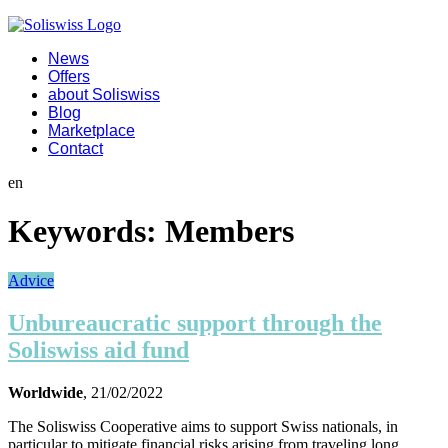
News
Offers
about Soliswiss
Blog
Marketplace
Contact
en
Keywords:
Members
Advice
Unbureaucratic support through the
Soliswiss aid fund
Worldwide
, 21/02/2022
The Soliswiss Cooperative aims to support Swiss nationals, in
particular to mitigate financial risks arising from traveling long