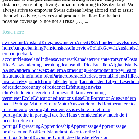
distances, emigrating, living abroad or returning to Switzerland. We
always strive to empower Swiss citizens living abroad and to assist
them with advice, services and products to allow for the best
possible coverage. Since not all risks […] ...
Read more
switzerland
Ausland
Krieg
auswandern
Arbeit
USA
Länder
Travel
soliswi
home
banque
banking
Pensionskasse
Interview
Politik
Gewalt
Auslandsc
en banque
bank
account
Neuseeland
Indien
save
unrest
Kanada
terrorism
terror
syria
Costa
Rica
Auswanderungsberatung
death
southafrica
Brasilien
Afghanistan
No
b
Auswandern Schweiz
Steuern
Abmeldung
Globetrotten
turkey
Health
Insurance
Impfung
Impfen
Partner
upgrade
Etudes
Corona
Bildung
Hilfe
J
insurance
Hypothek
Portugal
Enteignung
Liechtenstein
Libyen
Leserbeit
of residence
country of residence
Erfahrungen
swiss
club
Schule
returnee
return-home
south korea
Wohnung
vermieten
Ecole
Education
educationsuisse
Uni
Formation
Auswandern
nach Portugal
Maturité
Lehre
Matur
Auswandern als Rentner
where to
retire in europe
portugal residency visa
where to retire in
portugal
retire in portugal tax free
Haus vermieten
how much do i
need to retire in
portugal
Erpressung
Apprenticeship
Apprentissage
Apprentissage
professionnel
Post
Berufslehre
best place to retire in
portugal
School
Royaume-Uni
Studies
Haustiere
Pension