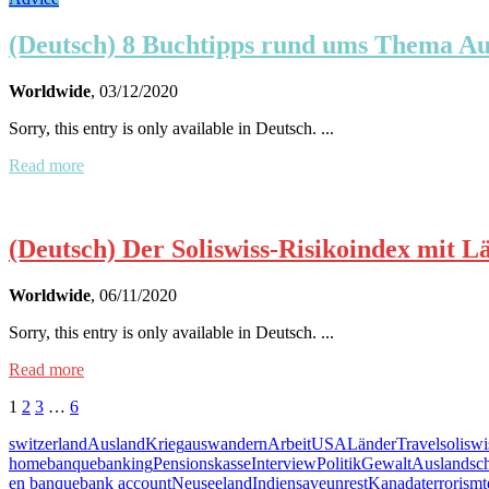
(Deutsch) 8 Buchtipps rund ums Thema A
Worldwide
, 03/12/2020
Sorry, this entry is only available in Deutsch. ...
Read more
(Deutsch) Der Soliswiss-Risikoindex mit 
Worldwide
, 06/11/2020
Sorry, this entry is only available in Deutsch. ...
Read more
1
2
3
…
6
switzerland
Ausland
Krieg
auswandern
Arbeit
USA
Länder
Travel
soliswi
home
banque
banking
Pensionskasse
Interview
Politik
Gewalt
Auslandsc
en banque
bank account
Neuseeland
Indien
save
unrest
Kanada
terrorism
t