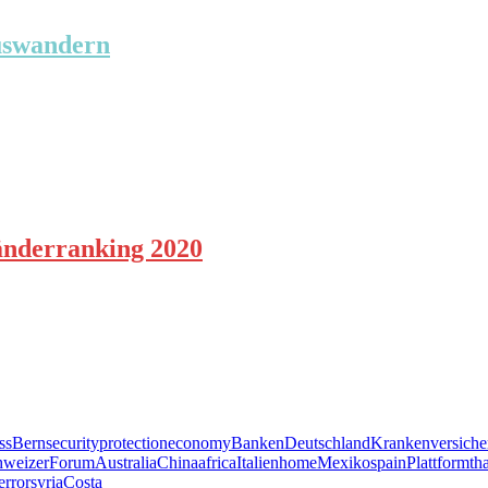
uswandern
Länderranking 2020
ss
Bern
security
protection
economy
Banken
Deutschland
Krankenversiche
hweizer
Forum
Australia
China
africa
Italien
home
Mexiko
spain
Plattform
th
error
syria
Costa