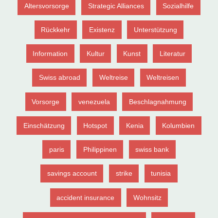
Altersvorsorge
Strategic Alliances
Sozialhilfe
Rückkehr
Existenz
Unterstützung
Information
Kultur
Kunst
Literatur
Swiss abroad
Weltreise
Weltreisen
Vorsorge
venezuela
Beschlagnahmung
Einschätzung
Hotspot
Kenia
Kolumbien
paris
Philippinen
swiss bank
savings account
strike
tunisia
accident insurance
Wohnsitz