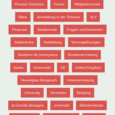
Pension Solutions
Ferien
Mitgliedervorteil
Reka
Anmeldung in der Schweiz
ALV
Finanzen
Studierende
Fragen und Antworten
Südamerika
Ausbildung
Vorsorgelösungen
Solutions de prévoyance
Vocational training
banks
Universität
UK
United Kingdom
Vereinigtes Königreich
Untervermietung
University
Vermieten
Studying
la Grande-Bretagne
université
Elfenbeinküste