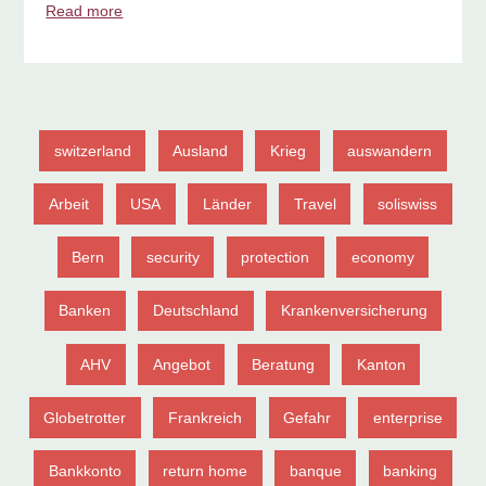
Read more
switzerland
Ausland
Krieg
auswandern
Arbeit
USA
Länder
Travel
soliswiss
Bern
security
protection
economy
Banken
Deutschland
Krankenversicherung
AHV
Angebot
Beratung
Kanton
Globetrotter
Frankreich
Gefahr
enterprise
Bankkonto
return home
banque
banking