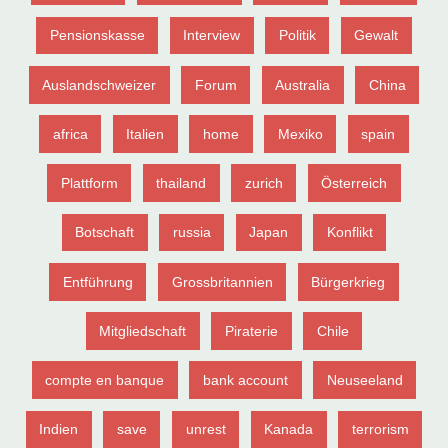
Pensionskasse
Interview
Politik
Gewalt
Auslandschweizer
Forum
Australia
China
africa
Italien
home
Mexiko
spain
Plattform
thailand
zurich
Österreich
Botschaft
russia
Japan
Konflikt
Entführung
Grossbritannien
Bürgerkrieg
Mitgliedschaft
Piraterie
Chile
compte en banque
bank account
Neuseeland
Indien
save
unrest
Kanada
terrorism