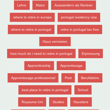
Lehre
Matur
Auswandern als Rentner
where to retire in europe
portugal residency visa
where to retire in portugal
retire in portugal tax free
Haus vermieten
how much do i need to retire in portugal
Erpressung
Apprenticeship
Apprentissage
Apprentissage professionnel
Post
Berufslehre
best place to retire in portugal
School
Royaume-Uni
Studies
Haustiere