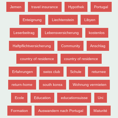
Jemen
travel insurance
Hypothek
Portugal
Enteignung
Liechtenstein
Libyen
Leserbeitrag
Lebensversicherung
kostenlos
Haftpflichtversicherung
Community
Anschlag
country of residence
country of residence
Erfahrungen
swiss club
Schule
returnee
return-home
south korea
Wohnung vermieten
Ecole
Education
educationsuisse
Uni
Formation
Auswandern nach Portugal
Maturité