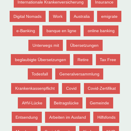
Internationale Krankenversicherung
Insurance
Digital Nomads
Work
Australia
emigrate
e-Banking
banque en ligne
online banking
Unterwegs mit
Übersetzungen
beglaubigte Übersetzungen
Retire
Tax Free
Todesfall
Generalversammlung
Krankenkassenpflicht
Covid
Covid-Zertifikat
AHV-Lücke
Beitragslücke
Gemeinde
Entsendung
Arbeiten im Ausland
Hilfsfonds