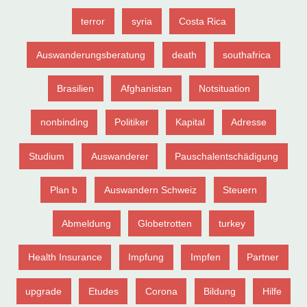
terror
syria
Costa Rica
Auswanderungsberatung
death
southafrica
Brasilien
Afghanistan
Notsituation
nonbinding
Politiker
Kapital
Adresse
Studium
Auswanderer
Pauschalentschädigung
Plan b
Auswandern Schweiz
Steuern
Abmeldung
Globetrotten
turkey
Health Insurance
Impfung
Impfen
Partner
upgrade
Etudes
Corona
Bildung
Hilfe