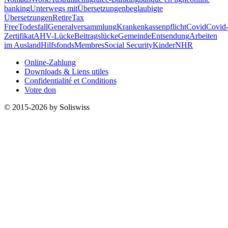
banking
Unterwegs mit
Übersetzungen
beglaubigte
Übersetzungen
Retire
Tax
Free
Todesfall
Generalversammlung
Krankenkassenpflicht
Covid
Covid
Zertifikat
AHV-Lücke
Beitragslücke
Gemeinde
Entsendung
Arbeiten
im Ausland
Hilfsfonds
Membres
Social Security
Kinder
NHR
Online-Zahlung
Downloads & Liens utiles
Confidentialité et Conditions
Votre don
© 2015-2026 by Soliswiss