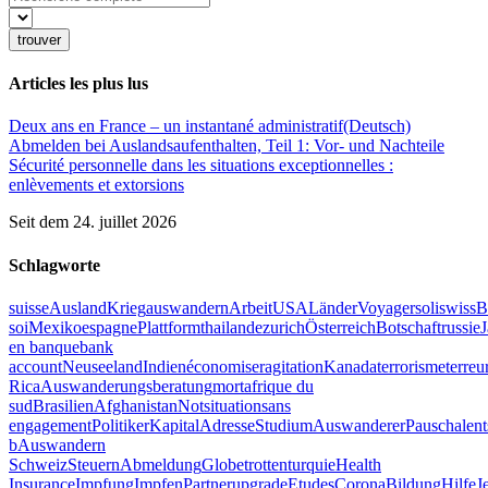
trouver
Articles les plus lus
Deux ans en France – un instantané administratif
(Deutsch)
Abmelden bei Auslandsaufenthalten, Teil 1: Vor- und Nachteile
Sécurité personnelle dans les situations exceptionnelles :
enlèvements et extorsions
Seit dem 24. juillet 2026
Schlagworte
suisse
Ausland
Krieg
auswandern
Arbeit
USA
Länder
Voyager
soliswiss
B
soi
Mexiko
espagne
Plattform
thailande
zurich
Österreich
Botschaft
russie
en banque
bank
account
Neuseeland
Indien
économiser
agitation
Kanada
terrorisme
terreu
Rica
Auswanderungsberatung
mort
afrique du
sud
Brasilien
Afghanistan
Notsituation
sans
engagement
Politiker
Kapital
Adresse
Studium
Auswanderer
Pauschalen
b
Auswandern
Schweiz
Steuern
Abmeldung
Globetrotten
turquie
Health
Insurance
Impfung
Impfen
Partner
upgrade
Etudes
Corona
Bildung
Hilfe
J