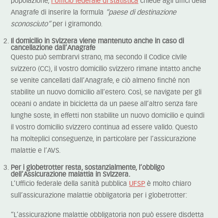
popolazione,
l’Ufficio federale di statistica
chiede agli uffici della
Anagrafe di inserire la formula
“paese di destinazione
sconosciuto”
per i giramondo.
Il domicilio in Svizzera viene mantenuto anche in caso di
cancellazione dall’Anagrafe
Questo può sembrarvi strano, ma secondo il Codice civile
svizzero (CC), il vostro domicilio svizzero rimane intatto anche
se venite cancellati dall’Anagrafe, e ciò almeno finché non
stabilite un nuovo domicilio all’estero. Così, se navigate per gli
oceani o andate in bicicletta da un paese all’altro senza fare
lunghe soste, in effetti non stabilite un nuovo domicilio e quindi
il vostro domicilio svizzero continua ad essere valido. Questo
ha molteplici conseguenze, in particolare per l’assicurazione
malattie e l’AVS.
Per i globetrotter resta, sostanzialmente, l’obbligo
dell’Assicurazione malattia in Svizzera.
L’Ufficio federale della sanità pubblica
UFSP
è molto chiaro
sull’assicurazione malattie obbligatoria per i globetrotter:
“L’assicurazione malattie obbligatoria non può essere disdetta