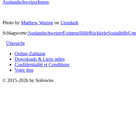
AuslandschweizerInnen
.
Photo by
Matthew Waring
on
Unsplash
Schlagworte:
Auslandschweizer
Existenz
Hilfe
Rückkehr
Sozialhilfe
Unt
Übersicht
Online-Zahlung
Downloads & Liens utiles
Confidentialité et Conditions
Votre don
© 2015-2026 by Soliswiss