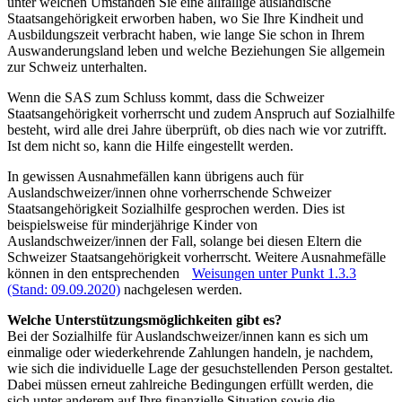
unter welchen Umständen Sie eine allfällige ausländische
Staatsangehörigkeit erworben haben, wo Sie Ihre Kindheit und
Ausbildungszeit verbracht haben, wie lange Sie schon in Ihrem
Auswanderungsland leben und welche Beziehungen Sie allgemein
zur Schweiz unterhalten.
Wenn die SAS zum Schluss kommt, dass die Schweizer
Staatsangehörigkeit vorherrscht und zudem Anspruch auf Sozialhilfe
besteht, wird alle drei Jahre überprüft, ob dies nach wie vor zutrifft.
Ist dem nicht so, kann die Hilfe eingestellt werden.
In gewissen Ausnahmefällen kann übrigens auch für
Auslandschweizer/innen ohne vorherrschende Schweizer
Staatsangehörigkeit Sozialhilfe gesprochen werden. Dies ist
beispielsweise für minderjährige Kinder von
Auslandschweizer/innen der Fall, solange bei diesen Eltern die
Schweizer Staatsangehörigkeit vorherrscht. Weitere Ausnahmefälle
können in den entsprechenden
Weisungen unter Punkt 1.3.3
(Stand: 09.09.2020)
nachgelesen werden.
Welche Unterstützungsmöglichkeiten gibt es?
Bei der Sozialhilfe für Auslandschweizer/innen kann es sich um
einmalige oder wiederkehrende Zahlungen handeln, je nachdem,
wie sich die individuelle Lage der gesuchstellenden Person gestaltet.
Dabei müssen erneut zahlreiche Bedingungen erfüllt werden, die
sich unter anderem auf Ihre finanzielle Situation sowie die