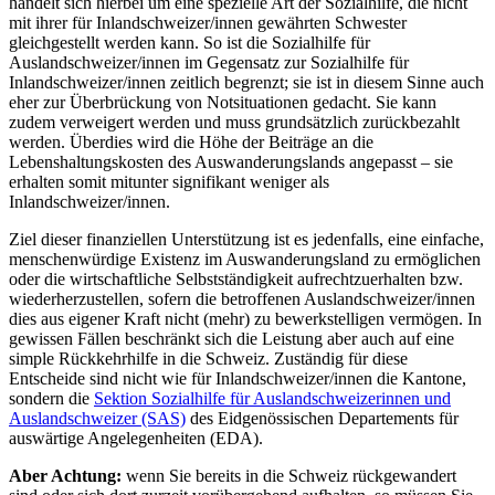
handelt sich hierbei um eine spezielle Art der Sozialhilfe, die nicht
mit ihrer für Inlandschweizer/innen gewährten Schwester
gleichgestellt werden kann. So ist die Sozialhilfe für
Auslandschweizer/innen im Gegensatz zur Sozialhilfe für
Inlandschweizer/innen zeitlich begrenzt; sie ist in diesem Sinne auch
eher zur Überbrückung von Notsituationen gedacht. Sie kann
zudem verweigert werden und muss grundsätzlich zurückbezahlt
werden. Überdies wird die Höhe der Beiträge an die
Lebenshaltungskosten des Auswanderungslands angepasst – sie
erhalten somit mitunter signifikant weniger als
Inlandschweizer/innen.
Ziel dieser finanziellen Unterstützung ist es jedenfalls, eine einfache,
menschenwürdige Existenz im Auswanderungsland zu ermöglichen
oder die wirtschaftliche Selbstständigkeit aufrechtzuerhalten bzw.
wiederherzustellen, sofern die betroffenen Auslandschweizer/innen
dies aus eigener Kraft nicht (mehr) zu bewerkstelligen vermögen. In
gewissen Fällen beschränkt sich die Leistung aber auch auf eine
simple Rückkehrhilfe in die Schweiz. Zuständig für diese
Entscheide sind nicht wie für Inlandschweizer/innen die Kantone,
sondern die
Sektion Sozialhilfe für Auslandschweizerinnen und
Auslandschweizer (SAS)
des Eidgenössischen Departements für
auswärtige Angelegenheiten (EDA).
Aber Achtung:
wenn Sie bereits in die Schweiz rückgewandert