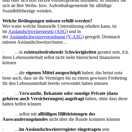
sind oder sich dort zurzeit vorübergehend aufhalten, so müssen Sie
sich an Ihre Wohn- bzw. Aufenthaltsgemeinde für allfällige
Sozialhilfebezüge wenden.
Welche Bedingungen müssen erfüllt werden?
Wer wann welche finanzielle Unterstützung erhalten kann, ist
im
Auslandschweizergesetz (ASG)
und in
der
Auslandschweizerverordnung (V-ASG)
geregelt. Demnach
müssen Auslandschweizer/innen…
· …in
existenzbedrohende Schwierigkeiten
geraten sein, d.h.
ihren Lebensunterhalt selbst nicht mehr hinreichend finanzieren
können
· …die
eigenen Mittel ausgeschöpft
haben; das heisst nota
bene auch, dass sie ihr Vermögen bis zu einem gewissen Freibetrag
für den Lebensunterhalt bereits verwendet haben müssen
· …
Verwandte, Bekannte oder sonstige Private (dazu
gehören auch Versicherungen) angefragt
haben, ohne dass diese
hätten helfen können
· …selbst mit
allfälligen Hilfeleistungen des
Auswanderungslandes
nicht über die Runde kommen können
· …
im Auslandschweizerregister eingetragen
sein