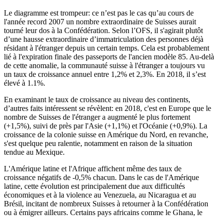
Le diagramme est trompeur: ce n’est pas le cas qu’au cours de
l'année record 2007 un nombre extraordinaire de Suisses aurait
tourné leur dos à la Confédération. Selon l’OFS, il s'agirait plutôt
d’une hausse extraordinaire d’immatriculation des personnes déjà
résidant à l'étranger depuis un certain temps. Cela est probablement
lié à l'expiration finale des passeports de l'ancien modèle 85. Au-delà
de cette anomalie, la communauté suisse à l'étranger a toujours vu
un taux de croissance annuel entre 1,2% et 2,3%. En 2018, il s’est
élevé à 1.1%.
En examinant le taux de croissance au niveau des continents,
d’autres faits intéressent se révèlent: en 2018, c'est en Europe que le
nombre de Suisses de l'étranger a augmenté le plus fortement
(+1,5%), suivi de près par l'Asie (+1,1%) et l'Océanie (+0,9%). La
croissance de la colonie suisse en Amérique du Nord, en revanche,
s'est quelque peu ralentie, notamment en raison de la situation
tendue au Mexique.
L'Amérique latine et l'Afrique affichent même des taux de
croissance négatifs de -0,5% chacun. Dans le cas de l'Amérique
latine, cette évolution est principalement due aux difficultés
économiques et à la violence au Venezuela, au Nicaragua et au
Brésil, incitant de nombreux Suisses à retourner à la Confédération
ou à émigrer ailleurs. Certains pays africains comme le Ghana, le