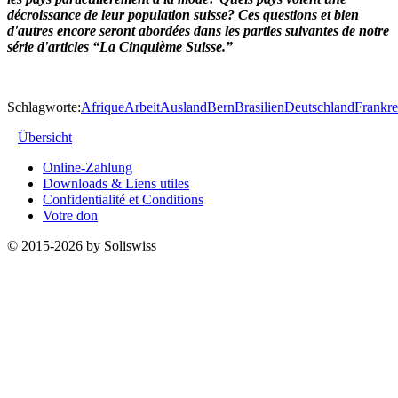
décroissance de leur population suisse? Ces questions et bien
d'autres encore seront abordées dans les parties suivantes de notre
série d'articles “La Cinquième Suisse.”
Schlagworte:
Afrique
Arbeit
Ausland
Bern
Brasilien
Deutschland
Frankre
Übersicht
Online-Zahlung
Downloads & Liens utiles
Confidentialité et Conditions
Votre don
© 2015-2026 by Soliswiss