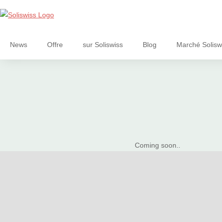
News
Offre
sur Soliswiss
Blog
Marché Solisw
Coming soon..