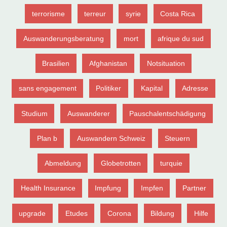
terrorisme
terreur
syrie
Costa Rica
Auswanderungsberatung
mort
afrique du sud
Brasilien
Afghanistan
Notsituation
sans engagement
Politiker
Kapital
Adresse
Studium
Auswanderer
Pauschalentschädigung
Plan b
Auswandern Schweiz
Steuern
Abmeldung
Globetrotten
turquie
Health Insurance
Impfung
Impfen
Partner
upgrade
Etudes
Corona
Bildung
Hilfe