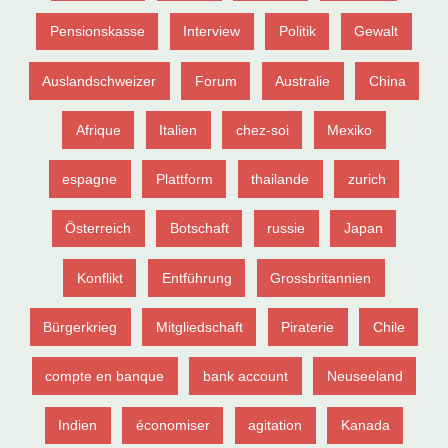
Pensionskasse
Interview
Politik
Gewalt
Auslandschweizer
Forum
Australie
China
Afrique
Italien
chez-soi
Mexiko
espagne
Plattform
thailande
zurich
Österreich
Botschaft
russie
Japan
Konflikt
Entführung
Grossbritannien
Bürgerkrieg
Mitgliedschaft
Piraterie
Chile
compte en banque
bank account
Neuseeland
Indien
économiser
agitation
Kanada