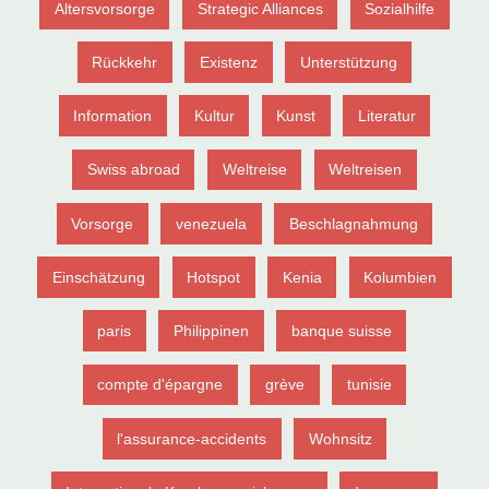
Altersvorsorge
Strategic Alliances
Sozialhilfe
Rückkehr
Existenz
Unterstützung
Information
Kultur
Kunst
Literatur
Swiss abroad
Weltreise
Weltreisen
Vorsorge
venezuela
Beschlagnahmung
Einschätzung
Hotspot
Kenia
Kolumbien
paris
Philippinen
banque suisse
compte d'épargne
grève
tunisie
l'assurance-accidents
Wohnsitz