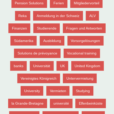
Pension Solutions
Ferien
Mitgliedervorteil
Reka
Anmeldung in der Schweiz
ALV
Finanzen
Studierende
Fragen und Antworten
Südamerika
Ausbildung
Vorsorgelösungen
Solutions de prévoyance
Vocational training
banks
Universität
UK
United Kingdom
Vereinigtes Königreich
Untervermietung
University
Vermieten
Studying
la Grande-Bretagne
université
Elfenbeinküste