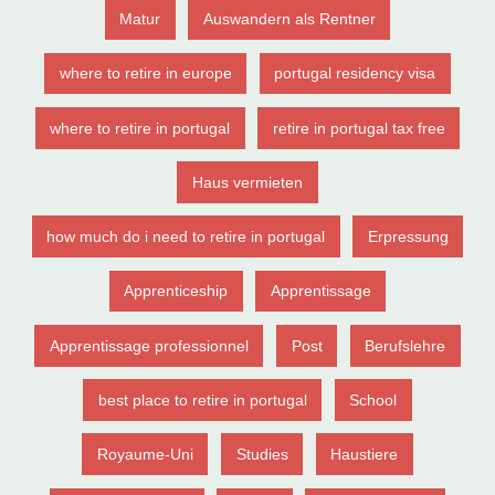
Matur
Auswandern als Rentner
where to retire in europe
portugal residency visa
where to retire in portugal
retire in portugal tax free
Haus vermieten
how much do i need to retire in portugal
Erpressung
Apprenticeship
Apprentissage
Apprentissage professionnel
Post
Berufslehre
best place to retire in portugal
School
Royaume-Uni
Studies
Haustiere