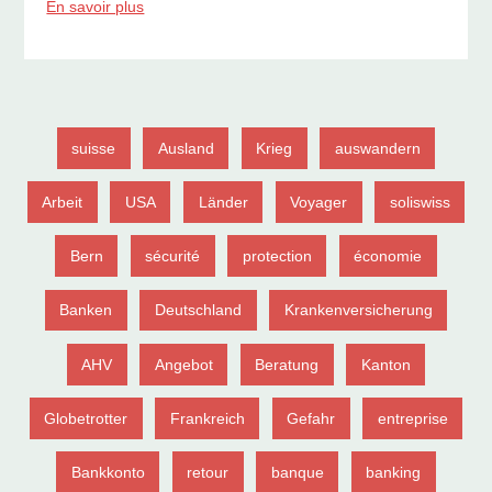
En savoir plus
suisse
Ausland
Krieg
auswandern
Arbeit
USA
Länder
Voyager
soliswiss
Bern
sécurité
protection
économie
Banken
Deutschland
Krankenversicherung
AHV
Angebot
Beratung
Kanton
Globetrotter
Frankreich
Gefahr
entreprise
Bankkonto
retour
banque
banking