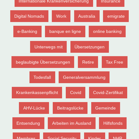
Internationale Krankenversicherung
Insurance
Digital Nomads
Work
Australia
emigrate
e-Banking
banque en ligne
online banking
Unterwegs mit
Übersetzungen
beglaubigte Übersetzungen
Retire
Tax Free
Todesfall
Generalversammlung
Krankenkassenpflicht
Covid
Covid-Zertifikat
AHV-Lücke
Beitragslücke
Gemeinde
Entsendung
Arbeiten im Ausland
Hilfsfonds
Membres
Social Security
Kinder
NHR