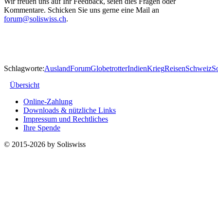
Wir freuen uns auf Ihr Feedback, seien dies Fragen oder
Kommentare. Schicken Sie uns gerne eine Mail an
forum@soliswiss.ch
.
Schlagworte:
Ausland
Forum
Globetrotter
Indien
Krieg
Reisen
Schweiz
S
Übersicht
Online-Zahlung
Downloads & nützliche Links
Impressum und Rechtliches
Ihre Spende
© 2015-2026 by Soliswiss