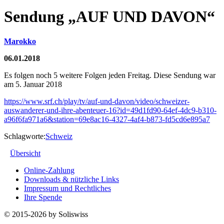
Sendung „AUF UND DAVON“
Marokko
06.01.2018
Es folgen noch 5 weitere Folgen jeden Freitag. Diese Sendung war
am 5. Januar 2018
https://www.srf.ch/play/tv/auf-und-davon/video/schweizer-
auswanderer-und-ihre-abenteuer-16?id=49d1fd90-64ef-4dc9-b310-
a96f6fa971a6&station=69e8ac16-4327-4af4-b873-fd5cd6e895a7
Schlagworte:
Schweiz
Übersicht
Online-Zahlung
Downloads & nützliche Links
Impressum und Rechtliches
Ihre Spende
© 2015-2026 by Soliswiss