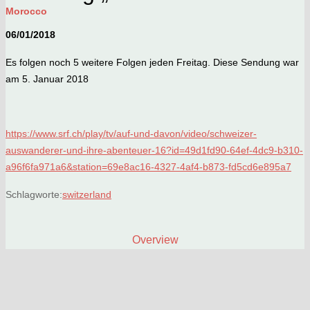
Morocco
06/01/2018
Es folgen noch 5 weitere Folgen jeden Freitag. Diese Sendung war
am 5. Januar 2018
https://www.srf.ch/play/tv/auf-und-davon/video/schweizer-
auswanderer-und-ihre-abenteuer-16?id=49d1fd90-64ef-4dc9-b310-
a96f6fa971a6&station=69e8ac16-4327-4af4-b873-fd5cd6e895a7
Schlagworte:
switzerland
Overview