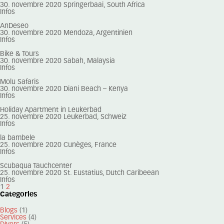
30. novembre 2020
Springerbaai, South Africa
Infos
AnDeseo
30. novembre 2020
Mendoza, Argentinien
Infos
Bike & Tours
30. novembre 2020
Sabah, Malaysia
Infos
Molu Safaris
30. novembre 2020
Diani Beach – Kenya
Infos
Holiday Apartment in Leukerbad
25. novembre 2020
Leukerbad, Schweiz
Infos
la bambele
25. novembre 2020
Cunèges, France
Infos
Scubaqua Tauchcenter
25. novembre 2020
St. Eustatius, Dutch Caribeean
Infos
1
2
Categories
Blogs
(1)
Services
(4)