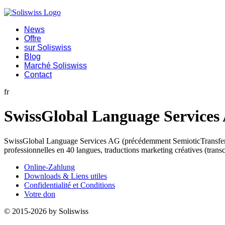
News
Offre
sur Soliswiss
Blog
Marché Soliswiss
Contact
fr
SwissGlobal Language Services
SwissGlobal Language Services AG (précédemment SemioticTransfer AG)
professionnelles en 40 langues, traductions marketing créatives (transcr
Online-Zahlung
Downloads & Liens utiles
Confidentialité et Conditions
Votre don
© 2015-2026 by Soliswiss