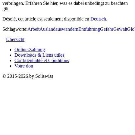
verbringen. Erfahren Sie hier, was es dabei unbedingt zu beachten
gilt.
Désolé, cet article est seulement disponible en
Deutsch
.
Schlagworte:
Arbeit
Ausland
auswandern
Entführung
Gefahr
Gewalt
Glob
Übersicht
Online-Zahlung
Downloads & Liens utiles
Confidentialité et Conditions
Votre don
© 2015-2026 by Soliswiss