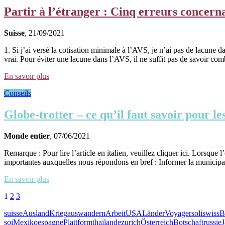
Partir à l’étranger : Cinq erreurs concern
Suisse
, 21/09/2021
1. Si j’ai versé la cotisation minimale à l’AVS, je n’ai pas de lacune 
vrai. Pour éviter une lacune dans l’AVS, il ne suffit pas de savoir com
En savoir plus
Conseils
Globe-trotter – ce qu’il faut savoir pour 
Monde entier
, 07/06/2021
Remarque : Pour lire l’article en italien, veuillez cliquer ici. Lorsque 
importantes auxquelles nous répondons en bref : Informer la municipal
En savoir plus
1
2
3
suisse
Ausland
Krieg
auswandern
Arbeit
USA
Länder
Voyager
soliswiss
B
soi
Mexiko
espagne
Plattform
thailande
zurich
Österreich
Botschaft
russie