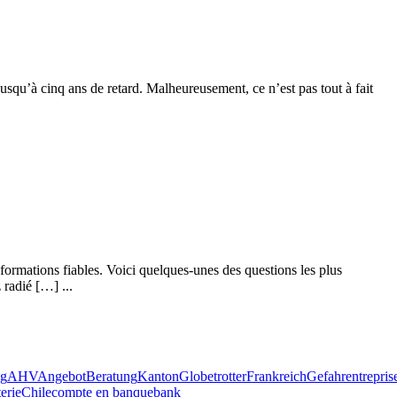
jusqu’à cinq ans de retard. Malheureusement, ce n’est pas tout à fait
 informations fiables. Voici quelques-unes des questions les plus
 radié […] ...
ng
AHV
Angebot
Beratung
Kanton
Globetrotter
Frankreich
Gefahr
entrepris
terie
Chile
compte en banque
bank