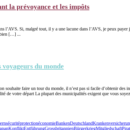
ant la prévoyance et les impôts
dans l’AVS. Si, malgré tout, il y a une lacune dans l’AVS, je peux payer 
bien […] ...
les voyageurs du monde
l’on souhaite faire un tour du monde, il n’est pas si facile d’obtenir des
ité de votre départ La plupart des municipalités exigent que vous soyez
ern
sécurité
protection
économie
Banken
Deutschland
Krankenversicheru
Japan
Konflikt
Entführung
Grossbritannien
Bürgerkrieg
Mitgliedschaft
Pira