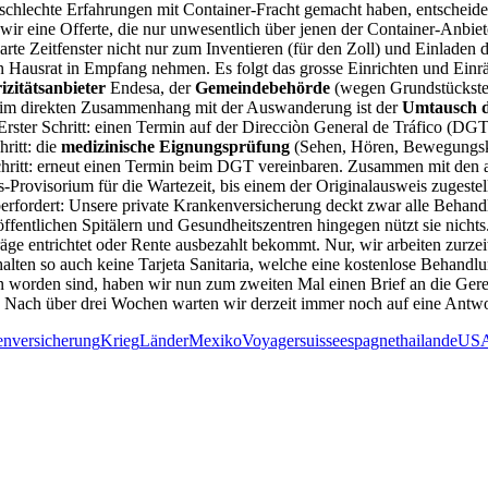
t schlechte Erfahrungen mit Container-Fracht gemacht haben, entschei
 wir eine Offerte, die nur unwesentlich über jenen der Container-Anbiet
te Zeitfenster nicht nur zum Inventieren (für den Zoll) und Einladen d
eren Hausrat in Empfang nehmen. Es folgt das grosse Einrichten und
izitätsanbieter
Endesa, der
Gemeindebehörde
(wegen Grundstücksteu
t im direkten Zusammenhang mit der Auswanderung ist der
Umtausch d
ster Schritt: einen Termin auf der Direcciòn General de Tráfico (DGT) 
ritt: die
medizinische Eignungsprüfung
(Sehen, Hören, Bewegungskoo
 Schritt: erneut einen Termin beim DGT vereinbaren. Zusammen mit den
Provisorium für die Wartezeit, bis einem der Originalausweis zugestell
 überfordert: Unsere private Krankenversicherung deckt zwar alle Beh
ffentlichen Spitälern und Gesundheitszentren hingegen nützt sie nicht
räge entrichtet oder Rente ausbezahlt bekommt. Nur, wir arbeiten zurzei
halten so auch keine Tarjeta Sanitaria, welche eine kostenlose Behan
n worden sind, haben wir nun zum zweiten Mal einen Brief an die Geren
ei. Nach über drei Wochen warten wir derzeit immer noch auf eine Ant
nversicherung
Krieg
Länder
Mexiko
Voyager
suisse
espagne
thailande
US