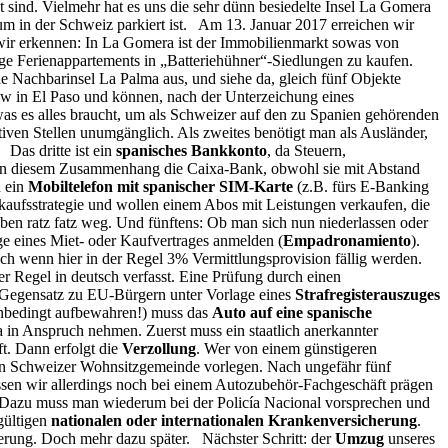
sind. Vielmehr hat es uns die sehr dünn besiedelte Insel La Gomera
um in der Schweiz parkiert ist. Am 13. Januar 2017 erreichen wir
 wir erkennen: In La Gomera ist der Immobilienmarkt sowas von
nge Ferienappartements in „Batteriehühner“-Siedlungen zu kaufen.
 Nachbarinsel La Palma aus, und siehe da, gleich fünf Objekte
low in El Paso und können, nach der Unterzeichung eines
 was es alles braucht, um als Schweizer auf den zu Spanien gehörenden
iven Stellen unumgänglich. Als zweites benötigt man als Ausländer,
 Das dritte ist ein
spanisches Bankkonto
, da Steuern,
 in diesem Zusammenhang die Caixa-Bank, obwohl sie mit Abstand
n ein
Mobiltelefon mit spanischer SIM-Karte
(z.B. fürs E-Banking
erkaufsstrategie und wollen einem Abos mit Leistungen verkaufen, die
aben ratz fatz weg. Und fünftens: Ob man sich nun niederlassen oder
ge eines Miet- oder Kaufvertrages anmelden (
Empadronamiento
).
uch wenn hier in der Regel 3% Vermittlungsprovision fällig werden.
er Regel in deutsch verfasst. Eine Prüfung durch einen
 Gegensatz zu EU-Bürgern unter Vorlage eines
Strafregisterauszuges
 unbedingt aufbewahren!) muss das
Auto auf eine spanische
a in Anspruch nehmen. Zuerst muss ein staatlich anerkannter
t. Dann erfolgt die
Verzollung
. Wer von einem günstigeren
en Schweizer Wohnsitzgemeinde vorlegen. Nach ungefähr fünf
en wir allerdings noch bei einem Autozubehör-Fachgeschäft prägen
 Dazu muss man wiederum bei der Policía Nacional vorsprechen und
gültigen
nationalen oder internationalen Krankenversicherung
.
herung. Doch mehr dazu später. Nächster Schritt: der
Umzug
unseres