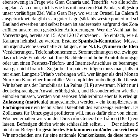
ebensowenig in Frage wie Gran Canaria und Teneriffa, wo alle schöne
angetan. Also dann, nichts wie los mit unserem Fiat Panda, vollgest
unser vorläufiges Ziel Valle Gran Rey, wo wir im Ortsteil La Calera
ausgetrocknet, da gibt es an guter Lage (süd- bis westexponiert mit
Bauland erwerben und selbst bauen ist andererseits aufgrund des Zo
erfüllen unsere hoch gesteckten Anforderungen. Wer die Wahl hat, ha
Vorvertrages, bereits am 15. April 2017 einziehen. So einfach, wie d
Kanaren heimisch zu werden. Erstens:
Spanisch-Kenntnisse
. Müssen
um irgendwelche Geschäfte zu tätigen, eine
N.I.E. (Número de Iden
Versicherungen, Telefonabonnemente, Stromrechnungen etc, zwingen
das dichteste Filialnetz hat. Ihre Nachteile sind hohe Kontoführung
oder um einen Festnetz-Telefon- und Internet-Anschluss zu beantragen
man gar nicht braucht. Sogar bei Prepaid-Verträgen muss man, falls n
nur einen Langzeit-Urlaub verbringen will, wer länger als drei Mona
Nun zum Kauf einer Immobilie: Wir empfehlen unbedingt die Dienste 
Wir haben uns der Inmobiliaria La Palma (ILP) anvertraut. Nicht nur 
deutschsprachigen Anwalt erübrigt sich, und Besonderheiten wie die
einholen müssen, werden von seriösen Maklerbüros ebenfalls erledigt
Zulassung (matrícula)
umgeschrieben werden – ein kompliziertes und
Fachingenieur
ein technisches Datenblatt des Fahrzeugs erstellen.
Zollansatz für Umzugsgut profitieren will, muss dafür eine von eine
Wochen erhalten wir von der Dirección General de Tráfico (DGT) e
lassen. Befestigen dürfen wir sie schliesslich selbst… Der nächste S
nicht nur Belege für
gesichertes Einkommen und/oder ausreichen
Wir entscheiden uns für eine nationale Krankenkasse, da diese nur e