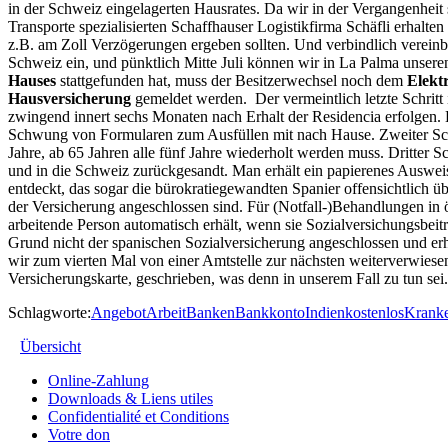
in der Schweiz eingelagerten Hausrates. Da wir in der Vergangenhei
Transporte spezialisierten Schaffhauser Logistikfirma Schäfli erhalten
z.B. am Zoll Verzögerungen ergeben sollten. Und verbindlich vereinbar
Schweiz ein, und pünktlich Mitte Juli können wir in La Palma uns
Hauses
stattgefunden hat, muss der Besitzerwechsel noch dem
Elektr
Hausversicherung
gemeldet werden. Der vermeintlich letzte Schrit
zwingend innert sechs Monaten nach Erhalt der Residencia erfolgen. Er
Schwung von Formularen zum Ausfüllen mit nach Hause. Zweiter Sch
Jahre, ab 65 Jahren alle fünf Jahre wiederholt werden muss. Dritter
und in die Schweiz zurückgesandt. Man erhält ein papierenes Ausweis-
entdeckt, das sogar die bürokratiegewandten Spanier offensichtlich
der Versicherung angeschlossen sind. Für (Notfall-)Behandlungen in ö
arbeitende Person automatisch erhält, wenn sie Sozialversichungsbeit
Grund nicht der spanischen Sozialversicherung angeschlossen und er
wir zum vierten Mal von einer Amtstelle zur nächsten weiterverwiese
Versicherungskarte, geschrieben, was denn in unserem Fall zu tun s
Schlagworte:
Angebot
Arbeit
Banken
Bankkonto
Indien
kostenlos
Kranke
Übersicht
Online-Zahlung
Downloads & Liens utiles
Confidentialité et Conditions
Votre don