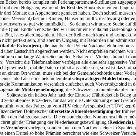
n Ecken bereits komplett mit Ferienappartement-Siedlungen zugepappt 
opft mit dem Nötigsten, während der Rest des Hausrats in einem Lagerra
 für drei Monate ein Appartement gemietet haben. Doch schnell müssen
 schöner Meersicht) fast nur Ruinen, Häuser mit null Umschwung oder e
nenwirrwarrs so gut wie unmöglich. So dehnen wir unsere Suche auf die
t die Qual! Endlich entscheiden wir uns für eine Villa mit Gästebunga
as tönt, ist es allerdings nicht. Hier der Reihe nach kurz und kompakt,
 nicht perfekt sein, sind aber im Umgang mit Behörden und administrat
titad de Extranjero)
, die man bei der Policía Nacional einholen muss.
d über Lastschrift abgerechnet werden. Nicht empfehlen möchten wir
sgebühren und lange Wartezeiten an den Schaltern. Viertens braucht ma
). Vorsicht: die Telefonanbieter verfolgen alle eine sehr aggressive V
icht gewünscht, mobile Daten explizit ausschliessen, sonst ist das Guth
te an einem Ort wohnt, muss sich bei der Gemeindebehörde unter Vorla
eines lokal als seriös bekannten
deutschsprachigen Maklerbüros
, a
ist die Kommunikation wesentlich einfacher, auch Vorverträge sind in d
 sogenannte
Militärgenehmigung
, die Schweizer Immobilienkäufer im
. Spätestens ein halbes Jahr nach der Einreise (Fährticket als Beleg
 zeitraubendes Prozedere, für das wir die Unterstützung einer Gestorí
 Daraufhin wird das Fahrzeug vom
ITV
(eine Art spanischer TÜV) geprüf
m lizenzierten Dolmetscher
übersetzte Abmeldebestätigung
der früher
ndlich den Fahrzeugausweis. Die entsprechenden Nummernschilder müss
chritt gilt der Erlangung der Niederlassungsbewilligung (
Residencia
).
des Vermögen
vorlegen, sondern auch den Nachweis einer in Spanien 
twa einen Drittel so hohe Prämien berechnet wie eine Schweizer Versic