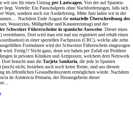
den wir uns für einen Umzug
per Lastwagen
. Von der auf Spanien-
er liegt. Vorteile: Ein Pauschalpreis ohne Nachforderungen, falls sich
er Ware, sondern auch zur Auslieferung. Mitte Juni laden wir in der
 Einräumen… Nachdem Ende August die
notarielle Überschreibung des
er, Wasserzins, Müllgebühr und Katastereintrag) und der
er Schweizer Führerscheine in spanische Ausweise
. Dieser muss
vereinbaren. Dort wird man erst mal nur registriert und erhält einen
rdination) in einer speziellen Fachpraxis (CRC), welche alle zehn
 ausgefüllten Formularen wird der Schweizer Führerschein eingezogen
t wird. Fertig?? Nicht ganz, denn wir haben per Zufall ein Problem
andlungen in privaten Kliniken und Arztpraxen, welchem dem Netzwerk
s. Dort braucht man die
Tarjeta Sanitaria
, die jede in Spanien
t (noch) nicht, beziehen auch noch keine Rente, sind aus diesem
dlung im öffentlichen Gesundheitssystem ermöglichen würde. Nachdem
cia de Asistencia Primaria, der Herausgeberin dieser
wort…
A