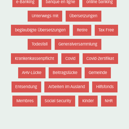
e-Banking
banque en ligne
online banking
Unterwegs mit
Übersetzungen
beglaubigte Übersetzungen
Retire
Tax Free
Todesfall
Generalversammlung
Krankenkassenpflicht
Covid
Covid-Zertifikat
AHV-Lücke
Beitragslücke
Gemeinde
Entsendung
Arbeiten im Ausland
Hilfsfonds
Membres
Social Security
Kinder
NHR