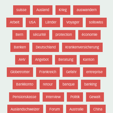
suisse
Ausland
Krieg
auswandern
Arbeit
USA
Länder
Voyager
soliswiss
Bern
sécurité
protection
économie
Banken
Deutschland
Krankenversicherung
AHV
Angebot
Beratung
Kanton
Globetrotter
Frankreich
Gefahr
entreprise
Bankkonto
retour
banque
banking
Pensionskasse
Interview
Politik
Gewalt
Auslandschweizer
Forum
Australie
China