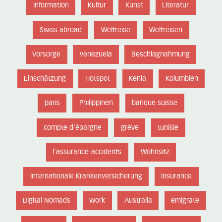
Information
Kultur
Kunst
Literatur
Swiss abroad
Weltreise
Weltreisen
Vorsorge
venezuela
Beschlagnahmung
Einschätzung
Hotspot
Kenia
Kolumbien
paris
Philippinen
banque suisse
compte d'épargne
grève
tunisie
l'assurance-accidents
Wohnsitz
Internationale Krankenversicherung
Insurance
Digital Nomads
Work
Australia
emigrate