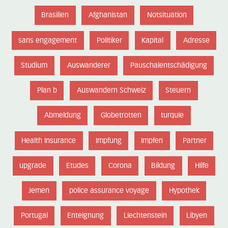
Brasilien
Afghanistan
Notsituation
sans engagement
Politiker
Kapital
Adresse
Studium
Auswanderer
Pauschalentschädigung
Plan b
Auswandern Schweiz
Steuern
Abmeldung
Globetrotten
turquie
Health Insurance
Impfung
Impfen
Partner
upgrade
Etudes
Corona
Bildung
Hilfe
Jemen
police assurance voyage
Hypothek
Portugal
Enteignung
Liechtenstein
Libyen