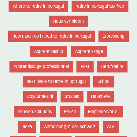
where to retire in portugal
retire in portugal tax free
Haus vermieten
how much do i need to retire in portugal
Erpressung
Apprenticeship
Apprentissage
Apprentissage professionnel
Post
Berufslehre
best place to retire in portugal
School
Royaume-Uni
Studies
Haustiere
Pension Solutions
Ferien
Mitgliedervorteil
Reka
Anmeldung in der Schweiz
ALV