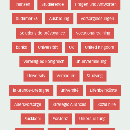
Finanzen
Studierende
Fragen und Antworten
Südamerika
Ausbildung
Vorsorgelösungen
Solutions de prévoyance
Vocational training
banks
Universität
UK
United Kingdom
Vereinigtes Königreich
Untervermietung
University
Vermieten
Studying
la Grande-Bretagne
université
Elfenbeinküste
Altersvorsorge
Strategic Alliances
Sozialhilfe
Rückkehr
Existenz
Unterstützung