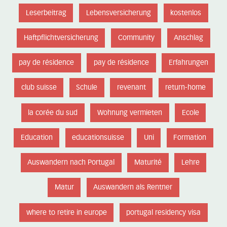
Leserbeitrag
Lebensversicherung
kostenlos
Haftpflichtversicherung
Community
Anschlag
pay de résidence
pay de résidence
Erfahrungen
club suisse
Schule
revenant
return-home
la corée du sud
Wohnung vermieten
Ecole
Education
educationsuisse
Uni
Formation
Auswandern nach Portugal
Maturité
Lehre
Matur
Auswandern als Rentner
where to retire in europe
portugal residency visa