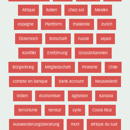
Afrique
Italien
chez-soi
Mexiko
espagne
Plattform
thailande
zurich
Österreich
Botschaft
russie
Japan
Konflikt
Entführung
Grossbritannien
Bürgerkrieg
Mitgliedschaft
Piraterie
Chile
compte en banque
bank account
Neuseeland
Indien
économiser
agitation
Kanada
terrorisme
terreur
syrie
Costa Rica
Auswanderungsberatung
mort
afrique du sud