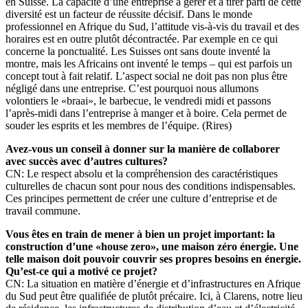
en Suisse. La capacité d’une entreprise à gérer et à tirer parti de cette
diversité est un facteur de réussite décisif. Dans le monde
professionnel en Afrique du Sud, l’attitude vis-à-vis du travail et des
horaires est en outre plutôt décontractée. Par exemple en ce qui
concerne la ponctualité. Les Suisses ont sans doute inventé la
montre, mais les Africains ont inventé le temps – qui est parfois un
concept tout à fait relatif. L’aspect social ne doit pas non plus être
négligé dans une entreprise. C’est pourquoi nous allumons
volontiers le «braai», le barbecue, le vendredi midi et passons
l’après-midi dans l’entreprise à manger et à boire. Cela permet de
souder les esprits et les membres de l’équipe. (Rires)
Avez-vous un conseil à donner sur la manière de collaborer
avec succès avec d’autres cultures?
CN: Le respect absolu et la compréhension des caractéristiques
culturelles de chacun sont pour nous des conditions indispensables.
Ces principes permettent de créer une culture d’entreprise et de
travail commune.
Vous êtes en train de mener à bien un projet important: la
construction d’une «house zero», une maison zéro énergie. Une
telle maison doit pouvoir couvrir ses propres besoins en énergie.
Qu’est-ce qui a motivé ce projet?
CN: La situation en matière d’énergie et d’infrastructures en Afrique
du Sud peut être qualifiée de plutôt précaire. Ici, à Clarens, notre lieu