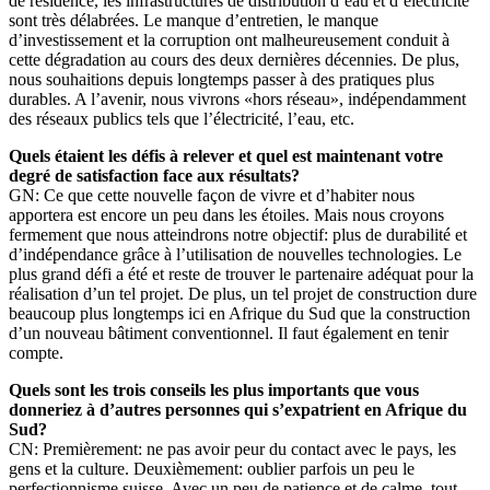
de résidence, les infrastructures de distribution d’eau et d’électricité
sont très délabrées. Le manque d’entretien, le manque
d’investissement et la corruption ont malheureusement conduit à
cette dégradation au cours des deux dernières décennies. De plus,
nous souhaitions depuis longtemps passer à des pratiques plus
durables. A l’avenir, nous vivrons «hors réseau», indépendamment
des réseaux publics tels que l’électricité, l’eau, etc.
Quels étaient les défis à relever et quel est maintenant votre
degré de satisfaction face aux résultats?
GN: Ce que cette nouvelle façon de vivre et d’habiter nous
apportera est encore un peu dans les étoiles. Mais nous croyons
fermement que nous atteindrons notre objectif: plus de durabilité et
d’indépendance grâce à l’utilisation de nouvelles technologies. Le
plus grand défi a été et reste de trouver le partenaire adéquat pour la
réalisation d’un tel projet. De plus, un tel projet de construction dure
beaucoup plus longtemps ici en Afrique du Sud que la construction
d’un nouveau bâtiment conventionnel. Il faut également en tenir
compte.
Quels sont les trois conseils les plus importants que vous
donneriez à d’autres personnes qui s’expatrient en Afrique du
Sud?
CN: Premièrement: ne pas avoir peur du contact avec le pays, les
gens et la culture. Deuxièmement: oublier parfois un peu le
perfectionnisme suisse. Avec un peu de patience et de calme, tout