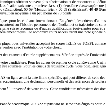
tanniques offriront souvent plus d’orientation et de ressources au début d
ssification suivante : première classe (1), deuxième classe supérieure (
0 (Distinction), 60-69 (Mention Bien), 50-59 (Satisfaisant), 40-49 (Pass
équivaut en moyenne à un peu moins de 70 points.
es pour les étudiants internationaux. En général, les critères d’admiss
ncentrent sur l’histoire personnelle de l’étudiant et sa trajectoire de
urité suisse reconnue ou d’autres qualifications équivalentes pour être 
éralement requis. De nombreux cours nécessiteront une note globale de 5
 La plupart des universités acceptent les scores IELTS ou TOEFL comme
 vérifier avec l’institution de votre choix.
ger des examens d’entrée supplémentaires. Vérifiez auprès de l’université 
er votre candidature. Pour les cursus de premier cycle au Royaume-Uni,
 être soumises. Pour les cursus de troisième cycle, vous postulerez géné
S en ligne avant la date limite spécifiée, qui peut différer de celle de
ns académiques, une déclaration personnelle et des références de profess
ment à l’université de votre choix. Cette candidature nécessitera des d
année académique 2021/22 et plus tard ne seront pas éligibles pour le st