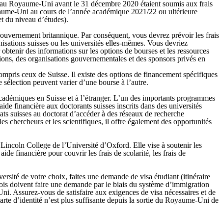
ses au Royaume-Uni avant le 31 décembre 2020 étaient soumis aux frais
Royaume-Uni au cours de l’année académique 2021/22 ou ultérieure
et du niveau d’études).
gouvernement britannique. Par conséquent, vous devrez prévoir les frais
anisations suisses ou les universités elles-mêmes. Vous devriez
 obtenir des informations sur les options de bourses et les ressources
tions, des organisations gouvernementales et des sponsors privés en
compris ceux de Suisse. Il existe des options de financement spécifiques
 sélection peuvent varier d’une bourse à l’autre.
 académiques en Suisse et à l’étranger. L’un des importants programmes
e financière aux doctorants suisses inscrits dans des universités
ats suisses au doctorat d’accéder à des réseaux de recherche
s chercheurs et les scientifiques, il offre également des opportunités
 Lincoln College de l’Université d’Oxford. Elle vise à soutenir les
aide financière pour couvrir les frais de scolarité, les frais de
rsité de votre choix, faites une demande de visa étudiant (itinéraire
ois doivent faire une demande par le biais du système d’immigration
i. Assurez-vous de satisfaire aux exigences de visa nécessaires et de
rte d’identité n’est plus suffisante depuis la sortie du Royaume-Uni de