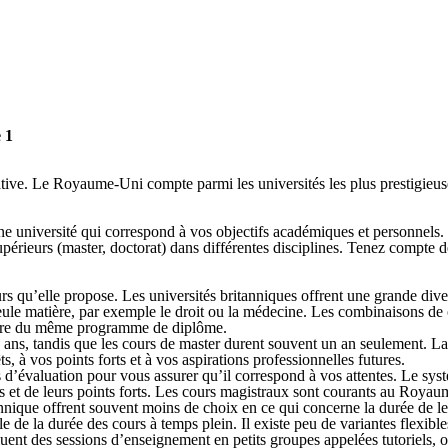
 1
mative. Le Royaume-Uni compte parmi les universités les plus prestigieu
 une université qui correspond à vos objectifs académiques et personnel
rieurs (master, doctorat) dans différentes disciplines. Tenez compte de f
rs qu’elle propose. Les universités britanniques offrent une grande dive
seule matière, par exemple le droit ou la médecine. Les combinaisons d
cadre du même programme de diplôme.
s, tandis que les cours de master durent souvent un an seulement. La dur
 à vos points forts et à vos aspirations professionnelles futures.
 d’évaluation pour vous assurer qu’il correspond à vos attentes. Le syst
êts et de leurs points forts. Les cours magistraux sont courants au Roy
tannique offrent souvent moins de choix en ce qui concerne la durée de l
e de la durée des cours à temps plein. Il existe peu de variantes flexible
 des sessions d’enseignement en petits groupes appelées tutoriels, où l