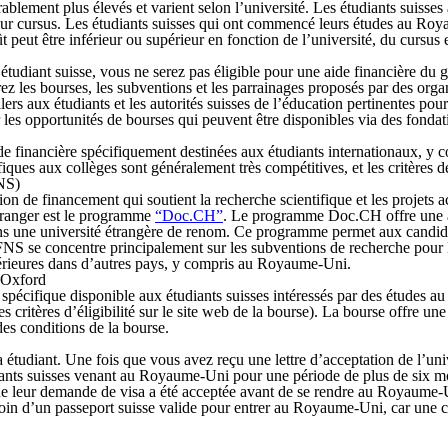
rablement plus élevés et varient selon l’université. Les étudiants suis
e leur cursus. Les étudiants suisses qui ont commencé leurs études au 
 peut être inférieur ou supérieur en fonction de l’université, du cursus 
tudiant suisse, vous ne serez pas éligible pour une aide financière du 
orez les bourses, les subventions et les parrainages proposés par des org
ers aux étudiants et les autorités suisses de l’éducation pertinentes pour
 les opportunités de bourses qui peuvent être disponibles via des fonda
ide financière spécifiquement destinées aux étudiants internationaux, y 
ues aux collèges sont généralement très compétitives, et les critères de
FNS)
ion de financement qui soutient la recherche scientifique et les projets
étranger est le programme
“Doc.CH”
. Le programme Doc.CH offre une aid
dans une université étrangère de renom. Ce programme permet aux candid
 FNS se concentre principalement sur les subventions de recherche pour le
périeures dans d’autres pays, y compris au Royaume-Uni.
 Oxford
spécifique disponible aux étudiants suisses intéressés par des études au
s critères d’éligibilité sur le site web de la bourse). La bourse offre une 
des conditions de la bourse.
udiant. Une fois que vous avez reçu une lettre d’acceptation de l’unive
diants suisses venant au Royaume-Uni pour une période de plus de six m
e leur demande de visa a été acceptée avant de se rendre au Royaume-Un
oin d’un passeport suisse valide pour entrer au Royaume-Uni, car une ca