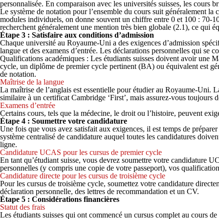
personnalisée. En comparaison avec les universités suisses, les cours bri
Le système de notation pour l’ensemble du cours suit généralement la cla
modules individuels, on donne souvent un chiffre entre 0 et 100 : 70-10
recherchent généralement une mention très bien globale (2.1), ce qui 
Étape 3 : Satisfaire aux conditions d’admission
Chaque université au Royaume-Uni a des exigences d’admission spécifiqu
langue et des examens d’entrée. Les déclarations personnelles qui se co
Qualifications académiques : Les étudiants suisses doivent avoir une Mat
cycle, un diplôme de premier cycle pertinent (BA) ou équivalent est gén
de notation.
Maîtrise de la langue
La maîtrise de l’anglais est essentielle pour étudier au Royaume-Uni.
similaire à un certificat Cambridge ‘First’, mais assurez-vous toujours de
Examens d’entrée
Certains cours, tels que la médecine, le droit ou l’histoire, peuvent exi
Étape 4 : Soumettre votre candidature
Une fois que vous avez satisfait aux exigences, il est temps de prépar
système centralisé de candidature auquel toutes les candidatures doivent
ligne.
Candidature UCAS pour les cursus de premier cycle
En tant qu’étudiant suisse, vous devrez soumettre votre candidature UCA
personnelles (y compris une copie de votre passeport), vos qualificatio
Candidature directe pour les cursus de troisième cycle
Pour les cursus de troisième cycle, soumettez votre candidature directe
déclaration personnelle, des lettres de recommandation et un CV.
Étape 5 : Considérations financières
Statut des frais
Les étudiants suisses qui ont commencé un cursus complet au cours de l’