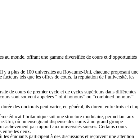
ses au monde, offrant une gamme diversifiée de cours et d’opportunités
s. Il y a plus de 100 universités au Royaume-Uni, chacune proposant une
acteurs tels que les offres de cours, la réputation de l’université, les
rsité de cours de premier cycle et de cycles supérieurs dans différentes
e cours sont souvent appelées “joint honours” ou “combined honours”,
ée des doctorats peut varier, en général, ils durent entre trois et cinq
ème éducatif britannique suit une structure modulaire, permettant aux
aume-Uni, où un enseignant dispense des cours à un grand groupe
eur achèvement par rapport aux universités suisses. Certains cours
s entre les deux.
es étudiants participent à des discussions et reçoivent une attention