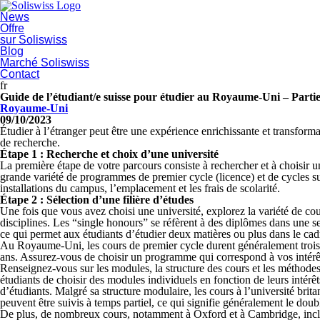
News
Offre
sur Soliswiss
Blog
Marché Soliswiss
Contact
fr
Guide de l’étudiant/e suisse pour étudier au Royaume-Uni – Partie
Royaume-Uni
09/10/2023
Étudier à l’étranger peut être une expérience enrichissante et transfor
de recherche.
Étape 1 : Recherche et choix d’une université
La première étape de votre parcours consiste à rechercher et à choisir
grande variété de programmes de premier cycle (licence) et de cycles supé
installations du campus, l’emplacement et les frais de scolarité.
Étape 2 : Sélection d’une filière d’études
Une fois que vous avez choisi une université, explorez la variété de cou
disciplines. Les “single honours” se réfèrent à des diplômes dans une 
ce qui permet aux étudiants d’étudier deux matières ou plus dans le 
Au Royaume-Uni, les cours de premier cycle durent généralement trois an
ans. Assurez-vous de choisir un programme qui correspond à vos intérêts,
Renseignez-vous sur les modules, la structure des cours et les méthodes
étudiants de choisir des modules individuels en fonction de leurs intér
d’étudiants. Malgré sa structure modulaire, les cours à l’université bri
peuvent être suivis à temps partiel, ce qui signifie généralement le doubl
De plus, de nombreux cours, notamment à Oxford et à Cambridge, incluent