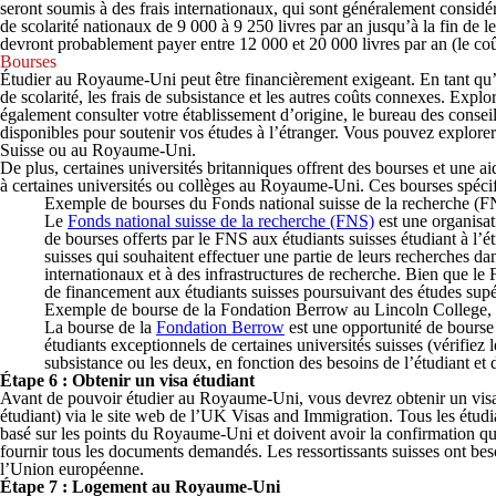
seront soumis à des frais internationaux, qui sont généralement considé
de scolarité nationaux de 9 000 à 9 250 livres par an jusqu’à la fin d
devront probablement payer entre 12 000 et 20 000 livres par an (le coût
Bourses
Étudier au Royaume-Uni peut être financièrement exigeant. En tant qu’é
de scolarité, les frais de subsistance et les autres coûts connexes. Expl
également consulter votre établissement d’origine, le bureau des conseill
disponibles pour soutenir vos études à l’étranger. Vous pouvez explorer
Suisse ou au Royaume-Uni.
De plus, certaines universités britanniques offrent des bourses et une a
à certaines universités ou collèges au Royaume-Uni. Ces bourses spécifiq
Exemple de bourses du Fonds national suisse de la recherche (
Le
Fonds national suisse de la recherche (FNS)
est une organisat
de bourses offerts par le FNS aux étudiants suisses étudiant à l’
suisses qui souhaitent effectuer une partie de leurs recherches 
internationaux et à des infrastructures de recherche. Bien que le
de financement aux étudiants suisses poursuivant des études su
Exemple de bourse de la Fondation Berrow au Lincoln College,
La bourse de la
Fondation Berrow
est une opportunité de bourse 
étudiants exceptionnels de certaines universités suisses (vérifiez le
subsistance ou les deux, en fonction des besoins de l’étudiant et 
Étape 6 : Obtenir un visa étudiant
Avant de pouvoir étudier au Royaume-Uni, vous devrez obtenir un visa ét
étudiant) via le site web de l’UK Visas and Immigration. Tous les étu
basé sur les points du Royaume-Uni et doivent avoir la confirmation qu
fournir tous les documents demandés. Les ressortissants suisses ont bes
l’Union européenne.
Étape 7 : Logement au Royaume-Uni