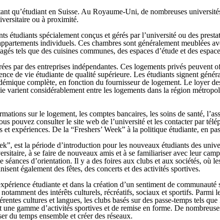
 tant qu’étudiant en Suisse. Au Royaume-Uni, de nombreuses université
versitaire ou à proximité.
nts étudiants spécialement conçus et gérés par l’université ou des presta
ppartements individuels. Ces chambres sont généralement meublées avec
tagés tels que des cuisines communes, des espaces d’étude et des espace
érées par des entreprises indépendantes. Ces logements privés peuvent of
rience de vie étudiante de qualité supérieure. Les étudiants signent gén
adémique complète, en fonction du fournisseur de logement. Le loyer 
a vie varient considérablement entre les logements dans la région métropol
ations sur le logement, les comptes bancaires, les soins de santé, l’assu
ous pouvez consulter le site web de l’université et les contacter par télé
t expériences. De la “Freshers’ Week” à la politique étudiante, en passant
est la période d’introduction pour les nouveaux étudiants des univers
versitaire, à se faire de nouveaux amis et à se familiariser avec leur ca
séances d’orientation. Il y a des foires aux clubs et aux sociétés, où le
isent également des fêtes, des concerts et des activités sportives.
 l’expérience étudiante et dans la création d’un sentiment de communauté
s, notamment des intérêts culturels, récréatifs, sociaux et sportifs. Parmi
fférentes cultures et langues, les clubs basés sur des passe-temps tels qu
t une gamme d’activités sportives et de remise en forme. De nombreuses u
sser du temps ensemble et créer des réseaux.