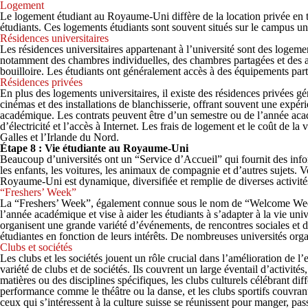
Logement
Le logement étudiant au Royaume-Uni diffère de la location privée en
étudiants. Ces logements étudiants sont souvent situés sur le campus uni
Résidences universitaires
Les résidences universitaires appartenant à l’université sont des logeme
notamment des chambres individuelles, des chambres partagées et des a
bouilloire. Les étudiants ont généralement accès à des équipements par
Résidences privées
En plus des logements universitaires, il existe des résidences privées g
cinémas et des installations de blanchisserie, offrant souvent une expé
académique. Les contrats peuvent être d’un semestre ou de l’année ac
d’électricité et l’accès à Internet. Les frais de logement et le coût de l
Galles et l’Irlande du Nord.
Étape 8 : Vie étudiante au Royaume-Uni
Beaucoup d’universités ont un “Service d’Accueil” qui fournit des inform
les enfants, les voitures, les animaux de compagnie et d’autres sujets. V
Royaume-Uni est dynamique, diversifiée et remplie de diverses activités e
“Freshers’ Week”
La “Freshers’ Week”, également connue sous le nom de “Welcome Week”, 
l’année académique et vise à aider les étudiants à s’adapter à la vie uni
organisent une grande variété d’événements, de rencontres sociales et de 
étudiantes en fonction de leurs intérêts. De nombreuses universités organ
Clubs et sociétés
Les clubs et les sociétés jouent un rôle crucial dans l’amélioration de
variété de clubs et de sociétés. Ils couvrent un large éventail d’activité
matières ou des disciplines spécifiques, les clubs culturels célébrant di
performance comme le théâtre ou la danse, et les clubs sportifs couvran
ceux qui s’intéressent à la culture suisse se réunissent pour manger, pa