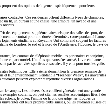
s proposent des options de logement spécifiquement pour leurs
taires contractés. Ces résidences offrent différents types de chambres,
 un lit, un bureau et une chaise, une armoire, un lavabo et une
s sociaux.
frir des équipements supplémentaires tels que des salles de sport, des
éralement un contrat pour une durée déterminée, correspondant à l’année
des logements étudiants au Royaume-Uni comprend souvent les factures
itaine de Londres, le sud et le nord de l’Angleterre, l’Écosse, le pays de
rance, les contrats de téléphonie mobile, les partenaires et conjoints,
phone et par courriel. Une fois que vous êtes arrivé, la vie étudiante au
 par les activités sportives et sociales, il y en a pour tous les goûts.
ités britanniques. Elle a généralement lieu la première semaine de
mpus et leur environnement. Pendant la “Freshers’ Week”, les universités
s étudiants peuvent explorer et rejoindre diverses organisations
 sur le campus. Les universités accueillent généralement une grande
 les exemples courants, on peut citer les sociétés académiques liées à des
e les échecs, le poker, l’anime ou la photographie, les groupes de
niversités ont leurs propres clubs suisses, où les étudiants suisses ou