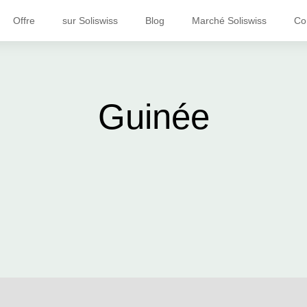
Offre
sur Soliswiss
Blog
Marché Soliswiss
Co
Guinée