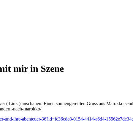
mit mir in Szene
yer ( Link ) anschauen. Einen sonnengereiften Gruss aus Marokko sen
wandern-nach-marokko/
erer-und-ihre-abenteuer-36?id=fc36cdc8-0154-4414-a6d4-15562e7de34