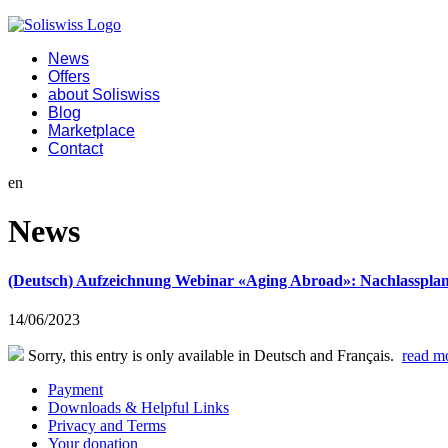
News
Offers
about Soliswiss
Blog
Marketplace
Contact
en
News
(Deutsch) Aufzeichnung Webinar «Aging Abroad»: Nachlassplan
14/06/2023
Sorry, this entry is only available in Deutsch and Français.
read m
Payment
Downloads & Helpful Links
Privacy and Terms
Your donation