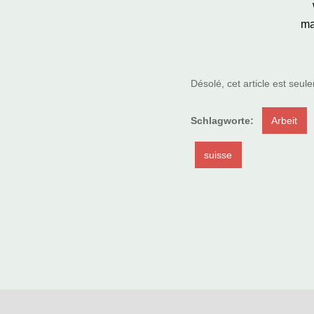
ma
Désolé, cet article est seu
Schlagworte:
Arbeit
suisse