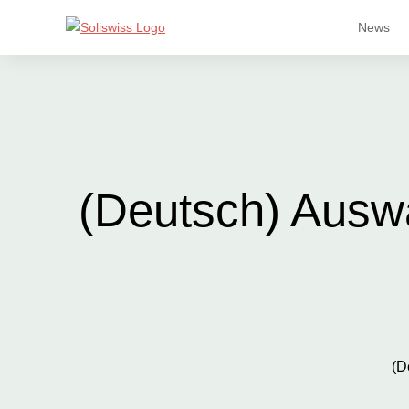
News
(Deutsch) Ausw
(D