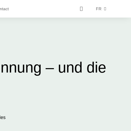
ntact
FR
nnung – und die
des
d