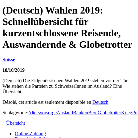
(Deutsch) Wahlen 2019:
Schnellübersicht für
kurzentschlossene Reisende,
Auswandernde & Globetrotter
Suisse
18/10/2019
(Deutsch) Die Eidgenössischen Wahlen 2019 stehen vor der Tür.
Wie stehen die Parteien zu SchweizerInnen im Ausland? Eine
Übersicht.
Désolé, cet article est seulement disponible en
Deutsch
.
Schlagworte:
Altersvorsorge
Ausland
Banken
Bern
Globetrotter
Krieg
Pol
Übersicht
Online-Zahlung