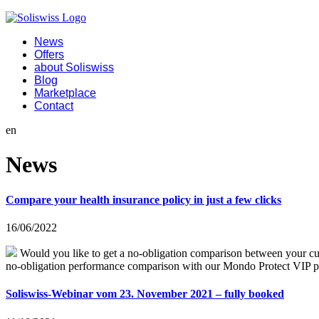
News
Offers
about Soliswiss
Blog
Marketplace
Contact
en
News
Compare your health insurance policy in just a few clicks
16/06/2022
Would you like to get a no-obligation comparison between your cur
no-obligation performance comparison with our Mondo Protect VIP pa
Soliswiss-Webinar vom 23. November 2021 – fully booked