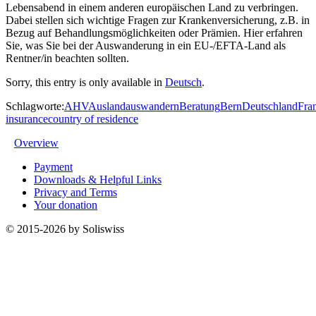
Lebensabend in einem anderen europäischen Land zu verbringen.
Dabei stellen sich wichtige Fragen zur Krankenversicherung, z.B. in
Bezug auf Behandlungsmöglichkeiten oder Prämien. Hier erfahren
Sie, was Sie bei der Auswanderung in ein EU-/EFTA-Land als
Rentner/in beachten sollten.
Sorry, this entry is only available in
Deutsch
.
Schlagworte:
AHV
Ausland
auswandern
Beratung
Bern
Deutschland
Fra
insurance
country of residence
Overview
Payment
Downloads & Helpful Links
Privacy and Terms
Your donation
© 2015-2026 by Soliswiss