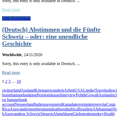
Sorry, this entry is only available in Deutsch. ...
Read more
Fifth Switzerland
(Deutsch) Abstimmen und die Fünfte
Schweiz – oder: eine unendliche
Geschichte
Worldwide
, 24/11/2020
Sorry, this entry is only available in Deutsch. ...
Read more
1
2
3
…
10
switzerland
Ausland
Krieg
auswandern
Arbeit
USA
Länder
Travel
soliswi
home
banque
banking
Pensionskasse
Interview
Politik
Gewalt
Auslandsc
en banque
bank
account
Neuseeland
Indien
save
unrest
Kanada
terrorism
terror
syria
Costa
Rica
Auswanderungsberatung
death
southafrica
Brasilien
Afghanistan
No
b
Auswandern Schweiz
Steuern
Abmeldung
Globetrotten
turkey
Health