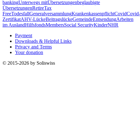
banking
Unterwegs mit
Übersetzungen
beglaubigte
Übersetzungen
Retire
Tax
Free
Todesfall
Generalversammlung
Krankenkassenpflicht
Covid
Covid
Zertifikat
AHV-Lücke
Beitragslücke
Gemeinde
Entsendung
Arbeiten
im Ausland
Hilfsfonds
Members
Social Security
Kinder
NHR
Payment
Downloads & Helpful Links
Privacy and Terms
Your donation
© 2015-2026 by Soliswiss