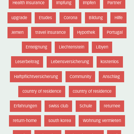
Health Insurance
Impfung
Impfen
Partner
upgrade
Etudes
Corona
Bildung
Hilfe
Jemen
travel insurance
Hypothek
Portugal
Enteignung
Liechtenstein
Libyen
Leserbeitrag
Lebensversicherung
kostenlos
Haftpflichtversicherung
Community
Anschlag
country of residence
country of residence
Erfahrungen
swiss club
Schule
returnee
return-home
south korea
Wohnung vermieten