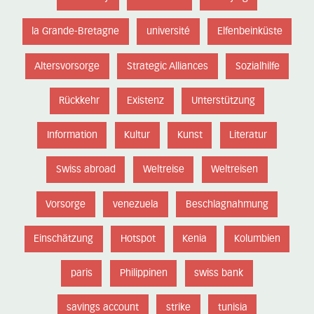
la Grande-Bretagne
université
Elfenbeinküste
Altersvorsorge
Strategic Alliances
Sozialhilfe
Rückkehr
Existenz
Unterstützung
Information
Kultur
Kunst
Literatur
Swiss abroad
Weltreise
Weltreisen
Vorsorge
venezuela
Beschlagnahmung
Einschätzung
Hotspot
Kenia
Kolumbien
paris
Philippinen
swiss bank
savings account
strike
tunisia