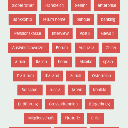
Globetrotter
Frankreich
Gefahr
enterprise
Bankkonto
return home
banque
banking
Pensionskasse
Interview
Politik
Gewalt
Auslandschweizer
Forum
Australia
China
africa
Italien
home
Mexiko
spain
Plattform
thailand
zurich
Österreich
Botschaft
russia
Japan
Konflikt
Entführung
Grossbritannien
Bürgerkrieg
Mitgliedschaft
Piraterie
Chile