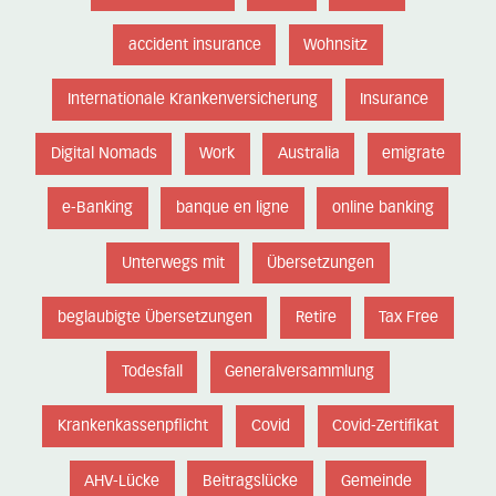
accident insurance
Wohnsitz
Internationale Krankenversicherung
Insurance
Digital Nomads
Work
Australia
emigrate
e-Banking
banque en ligne
online banking
Unterwegs mit
Übersetzungen
beglaubigte Übersetzungen
Retire
Tax Free
Todesfall
Generalversammlung
Krankenkassenpflicht
Covid
Covid-Zertifikat
AHV-Lücke
Beitragslücke
Gemeinde