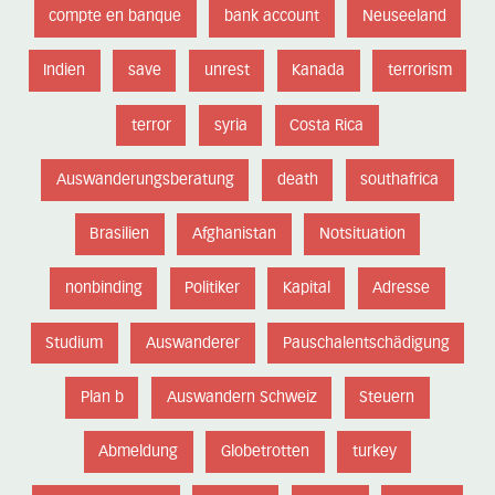
compte en banque
bank account
Neuseeland
Indien
save
unrest
Kanada
terrorism
terror
syria
Costa Rica
Auswanderungsberatung
death
southafrica
Brasilien
Afghanistan
Notsituation
nonbinding
Politiker
Kapital
Adresse
Studium
Auswanderer
Pauschalentschädigung
Plan b
Auswandern Schweiz
Steuern
Abmeldung
Globetrotten
turkey