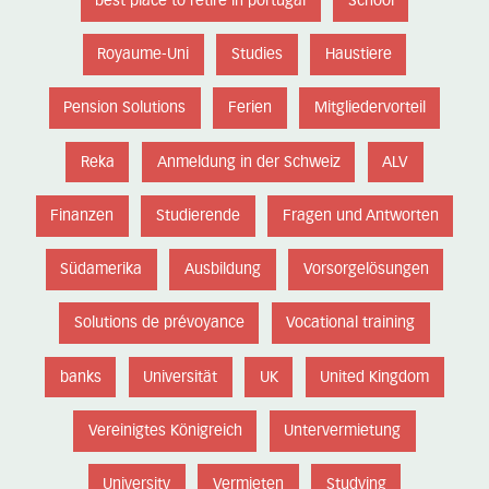
best place to retire in portugal
School
Royaume-Uni
Studies
Haustiere
Pension Solutions
Ferien
Mitgliedervorteil
Reka
Anmeldung in der Schweiz
ALV
Finanzen
Studierende
Fragen und Antworten
Südamerika
Ausbildung
Vorsorgelösungen
Solutions de prévoyance
Vocational training
banks
Universität
UK
United Kingdom
Vereinigtes Königreich
Untervermietung
University
Vermieten
Studying