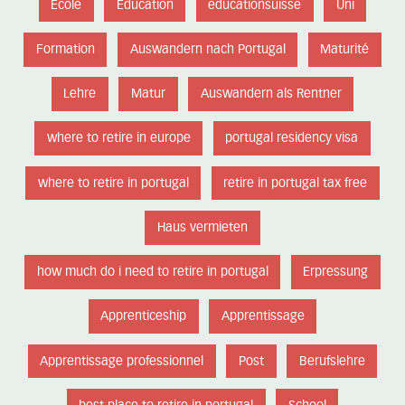
Ecole
Education
educationsuisse
Uni
Formation
Auswandern nach Portugal
Maturité
Lehre
Matur
Auswandern als Rentner
where to retire in europe
portugal residency visa
where to retire in portugal
retire in portugal tax free
Haus vermieten
how much do i need to retire in portugal
Erpressung
Apprenticeship
Apprentissage
Apprentissage professionnel
Post
Berufslehre