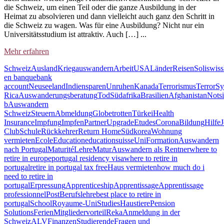
die Schweiz, um einen Teil oder die ganze Ausbildung in der
Heimat zu absolvieren und dann vielleicht auch ganz den Schritt in
die Schweiz zu wagen. Was für eine Ausbildung? Nicht nur ein
Universitätsstudium ist attraktiv. Auch […] ...
Mehr erfahren
Schweiz
Ausland
Krieg
auswandern
Arbeit
USA
Länder
Reisen
Soliswiss
en banque
bank
account
Neuseeland
Indien
sparen
Unruhen
Kanada
Terrorismus
Terror
Sy
Rica
Auswanderungsberatung
Tod
Südafrika
Brasilien
Afghanistan
Notsi
b
Auswandern
Schweiz
Steuern
Abmeldung
Globetrotten
Türkei
Health
Insurance
Impfung
Impfen
Partner
Upgrade
Etudes
Corona
Bildung
Hilfe
Club
Schule
Rückkehrer
Return Home
Südkorea
Wohnung
vermieten
Ecole
Education
educationsuisse
Uni
Formation
Auswandern
nach Portugal
Maturité
Lehre
Matur
Auswandern als Rentner
where to
retire in europe
portugal residency visa
where to retire in
portugal
retire in portugal tax free
Haus vermieten
how much do i
need to retire in
portugal
Erpressung
Apprenticeship
Apprentissage
Apprentissage
professionnel
Post
Berufslehre
best place to retire in
portugal
School
Royaume-Uni
Studies
Haustiere
Pension
Solutions
Ferien
Mitgliedervorteil
Reka
Anmeldung in der
Schweiz
ALV
Finanzen
Studierende
Fragen und