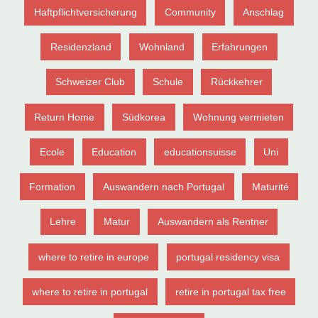
Haftpflichtversicherung
Community
Anschlag
Residenzland
Wohnland
Erfahrungen
Schweizer Club
Schule
Rückkehrer
Return Home
Südkorea
Wohnung vermieten
Ecole
Education
educationsuisse
Uni
Formation
Auswandern nach Portugal
Maturité
Lehre
Matur
Auswandern als Rentner
where to retire in europe
portugal residency visa
where to retire in portugal
retire in portugal tax free