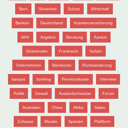
Bern
Sicherheit
Schutz
Wirtschaft
Banken
Deutschland
Krankenversicherung
AHV
Angebot
Beratung
Kanton
Globetrotter
Frankreich
Gefahr
Unternehmen
Bankkonto
Rückwanderung
banque
banking
Pensionskasse
Interview
Politik
Gewalt
Auslandschweizer
Forum
Australien
China
Afrika
Italien
Zuhause
Mexiko
Spanien
Plattform