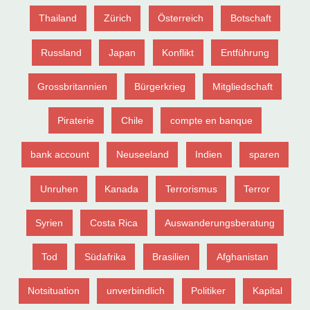
Thailand
Zürich
Österreich
Botschaft
Russland
Japan
Konflikt
Entführung
Grossbritannien
Bürgerkrieg
Mitgliedschaft
Piraterie
Chile
compte en banque
bank account
Neuseeland
Indien
sparen
Unruhen
Kanada
Terrorismus
Terror
Syrien
Costa Rica
Auswanderungsberatung
Tod
Südafrika
Brasilien
Afghanistan
Notsituation
unverbindlich
Politiker
Kapital