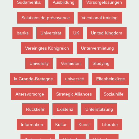
Südamerika
Ausbildung
Vorsorgelösungen
Solutions de prévoyance
Vocational training
banks
Universität
UK
United Kingdom
Vereinigtes Königreich
Untervermietung
University
Vermieten
Studying
la Grande-Bretagne
université
Elfenbeinküste
Altersvorsorge
Strategic Alliances
Sozialhilfe
Rückkehr
Existenz
Unterstützung
Information
Kultur
Kunst
Literatur