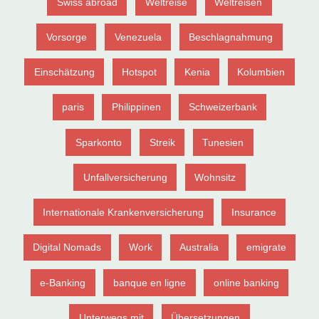
Swiss abroad
Weltreise
Weltreisen
Vorsorge
Venezuela
Beschlagnahmung
Einschätzung
Hotspot
Kenia
Kolumbien
paris
Philippinen
Schweizerbank
Sparkonto
Streik
Tunesien
Unfallversicherung
Wohnsitz
Internationale Krankenversicherung
Insurance
Digital Nomads
Work
Australia
emigrate
e-Banking
banque en ligne
online banking
Unterwegs mit
Übersetzungen