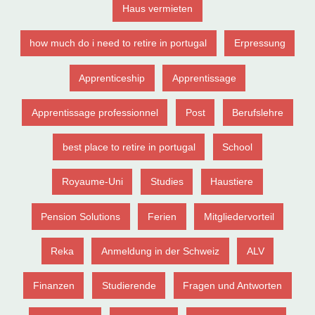
Haus vermieten
how much do i need to retire in portugal
Erpressung
Apprenticeship
Apprentissage
Apprentissage professionnel
Post
Berufslehre
best place to retire in portugal
School
Royaume-Uni
Studies
Haustiere
Pension Solutions
Ferien
Mitgliedervorteil
Reka
Anmeldung in der Schweiz
ALV
Finanzen
Studierende
Fragen und Antworten