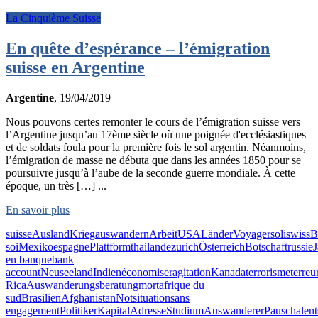
La Cinquième Suisse
En quête d’espérance – l’émigration
suisse en Argentine
Argentine
, 19/04/2019
Nous pouvons certes remonter le cours de l’émigration suisse vers
l’Argentine jusqu’au 17ème siècle où une poignée d'ecclésiastiques
et de soldats foula pour la première fois le sol argentin. Néanmoins,
l’émigration de masse ne débuta que dans les années 1850 pour se
poursuivre jusqu’à l’aube de la seconde guerre mondiale. À cette
époque, un très […] ...
En savoir plus
suisse
Ausland
Krieg
auswandern
Arbeit
USA
Länder
Voyager
soliswiss
B
soi
Mexiko
espagne
Plattform
thailande
zurich
Österreich
Botschaft
russie
en banque
bank
account
Neuseeland
Indien
économiser
agitation
Kanada
terrorisme
terreu
Rica
Auswanderungsberatung
mort
afrique du
sud
Brasilien
Afghanistan
Notsituation
sans
engagement
Politiker
Kapital
Adresse
Studium
Auswanderer
Pauschalen