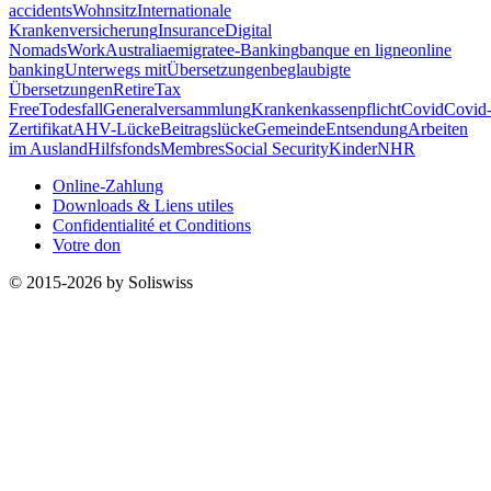
accidents
Wohnsitz
Internationale
Krankenversicherung
Insurance
Digital
Nomads
Work
Australia
emigrate
e-Banking
banque en ligne
online
banking
Unterwegs mit
Übersetzungen
beglaubigte
Übersetzungen
Retire
Tax
Free
Todesfall
Generalversammlung
Krankenkassenpflicht
Covid
Covid
Zertifikat
AHV-Lücke
Beitragslücke
Gemeinde
Entsendung
Arbeiten
im Ausland
Hilfsfonds
Membres
Social Security
Kinder
NHR
Online-Zahlung
Downloads & Liens utiles
Confidentialité et Conditions
Votre don
© 2015-2026 by Soliswiss