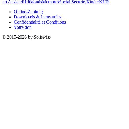
im Ausland
Hilfsfonds
Membres
Social Security
Kinder
NHR
Online-Zahlung
Downloads & Liens utiles
Confidentialité et Conditions
Votre don
© 2015-2026 by Soliswiss