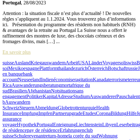
Portugal
, 28/08/2023
Attention : la situation fiscale n’est plus d’actualité ! De nouvelles
règles s’appliquent au 1.1.2024. Vous trouverez plus d’informations
ici. Présentation du programme des résidents non habituels (RNH)
& avantages de la retraite au Portugal La Suisse nous a offert le
raffinement des montres de luxe, des chocolats crémeux et des
fromages divins, mais […] ...
En savoir plus
suisse
Ausland
Krieg
auswandern
Arbeit
USA
Länder
Voyager
soliswiss
B
soi
Mexiko
espagne
Plattform
thailande
zurich
Österreich
Botschaft
russie
en banque
bank
account
Neuseeland
Indien
économiser
agitation
Kanada
terrorisme
terreu
Rica
Auswanderungsberatung
mort
afrique du
sud
Brasilien
Afghanistan
Notsituation
sans
engagement
Politiker
Kapital
Adresse
Studium
Auswanderer
Pauschalen
b
Auswandern
Schweiz
Steuern
Abmeldung
Globetrotten
turquie
Health
Insurance
Impfung
Impfen
Partner
upgrade
Etudes
Corona
Bildung
Hilfe
J
assurance
voyage
Hypothek
Portugal
Enteignung
Liechtenstein
Libyen
Leserbeitra
de résidence
pay de résidence
Erfahrungen
club
suisse
Schule
revenant
return-home
la corée du sud
Wohnung