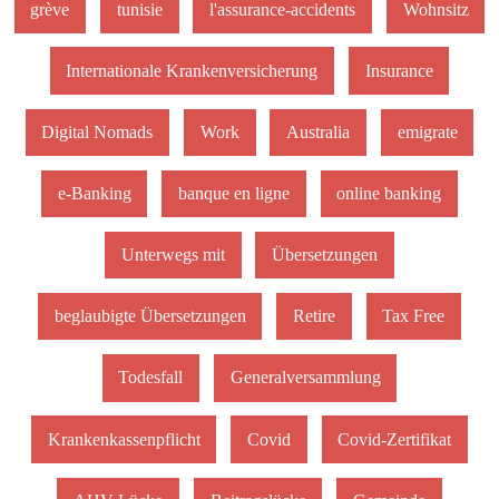
grève
tunisie
l'assurance-accidents
Wohnsitz
Internationale Krankenversicherung
Insurance
Digital Nomads
Work
Australia
emigrate
e-Banking
banque en ligne
online banking
Unterwegs mit
Übersetzungen
beglaubigte Übersetzungen
Retire
Tax Free
Todesfall
Generalversammlung
Krankenkassenpflicht
Covid
Covid-Zertifikat