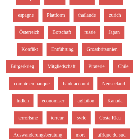
espagne
Plattform
thailande
zurich
Österreich
Botschaft
russie
Japan
Konflikt
Entführung
Grossbritannien
Bürgerkrieg
Mitgliedschaft
Piraterie
Chile
compte en banque
bank account
Neuseeland
Indien
économiser
agitation
Kanada
terrorisme
terreur
syrie
Costa Rica
Auswanderungsberatung
mort
afrique du sud