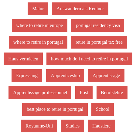
Matur
Auswandern als Rentner
where to retire in europe
portugal residency visa
where to retire in portugal
retire in portugal tax free
Haus vermieten
how much do i need to retire in portugal
Erpressung
Apprenticeship
Apprentissage
Apprentissage professionnel
Post
Berufslehre
best place to retire in portugal
School
Royaume-Uni
Studies
Haustiere