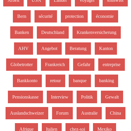
Arbeit
USA
Länder
Voyager
soliswiss
Bern
sécurité
protection
économie
Banken
Deutschland
Krankenversicherung
AHV
Angebot
Beratung
Kanton
Globetrotter
Frankreich
Gefahr
entreprise
Bankkonto
retour
banque
banking
Pensionskasse
Interview
Politik
Gewalt
Auslandschweizer
Forum
Australie
China
Afrique
Italien
chez-soi
Mexiko