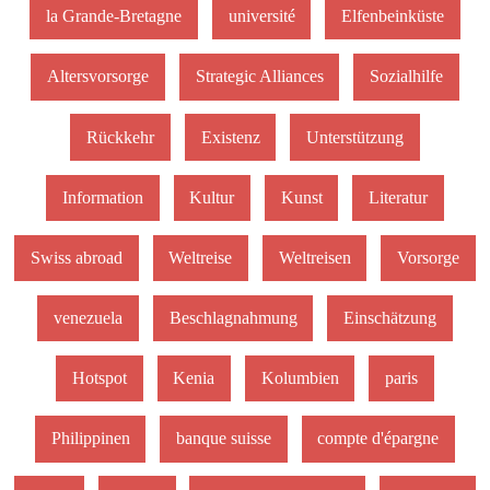
la Grande-Bretagne
université
Elfenbeinküste
Altersvorsorge
Strategic Alliances
Sozialhilfe
Rückkehr
Existenz
Unterstützung
Information
Kultur
Kunst
Literatur
Swiss abroad
Weltreise
Weltreisen
Vorsorge
venezuela
Beschlagnahmung
Einschätzung
Hotspot
Kenia
Kolumbien
paris
Philippinen
banque suisse
compte d'épargne