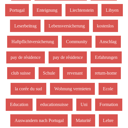
Portugal
Enteignung
Liechtenstein
Libyen
Leserbeitrag
Lebensversicherung
kostenlos
Haftpflichtversicherung
Community
Anschlag
pay de résidence
pay de résidence
Erfahrungen
club suisse
Schule
revenant
return-home
la corée du sud
Wohnung vermieten
Ecole
Education
educationsuisse
Uni
Formation
Auswandern nach Portugal
Maturité
Lehre