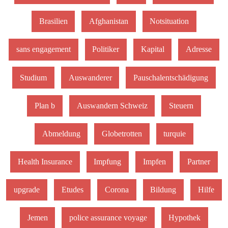
Brasilien
Afghanistan
Notsituation
sans engagement
Politiker
Kapital
Adresse
Studium
Auswanderer
Pauschalentschädigung
Plan b
Auswandern Schweiz
Steuern
Abmeldung
Globetrotten
turquie
Health Insurance
Impfung
Impfen
Partner
upgrade
Etudes
Corona
Bildung
Hilfe
Jemen
police assurance voyage
Hypothek