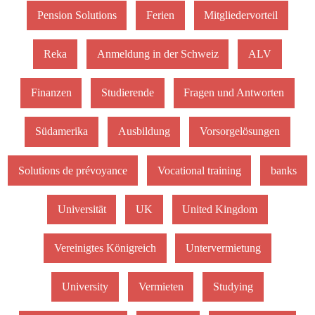
Pension Solutions
Ferien
Mitgliedervorteil
Reka
Anmeldung in der Schweiz
ALV
Finanzen
Studierende
Fragen und Antworten
Südamerika
Ausbildung
Vorsorgelösungen
Solutions de prévoyance
Vocational training
banks
Universität
UK
United Kingdom
Vereinigtes Königreich
Untervermietung
University
Vermieten
Studying