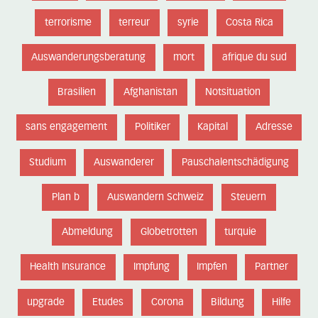
terrorisme
terreur
syrie
Costa Rica
Auswanderungsberatung
mort
afrique du sud
Brasilien
Afghanistan
Notsituation
sans engagement
Politiker
Kapital
Adresse
Studium
Auswanderer
Pauschalentschädigung
Plan b
Auswandern Schweiz
Steuern
Abmeldung
Globetrotten
turquie
Health Insurance
Impfung
Impfen
Partner
upgrade
Etudes
Corona
Bildung
Hilfe