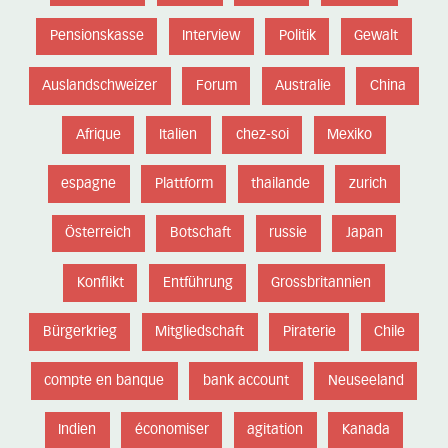
Pensionskasse
Interview
Politik
Gewalt
Auslandschweizer
Forum
Australie
China
Afrique
Italien
chez-soi
Mexiko
espagne
Plattform
thailande
zurich
Österreich
Botschaft
russie
Japan
Konflikt
Entführung
Grossbritannien
Bürgerkrieg
Mitgliedschaft
Piraterie
Chile
compte en banque
bank account
Neuseeland
Indien
économiser
agitation
Kanada