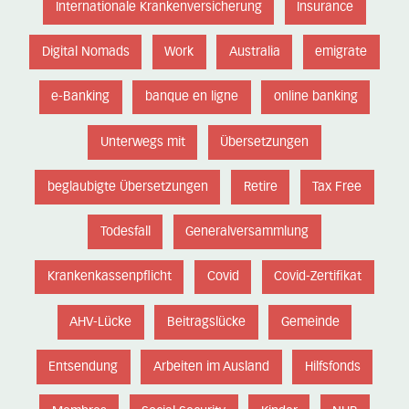
Internationale Krankenversicherung
Insurance
Digital Nomads
Work
Australia
emigrate
e-Banking
banque en ligne
online banking
Unterwegs mit
Übersetzungen
beglaubigte Übersetzungen
Retire
Tax Free
Todesfall
Generalversammlung
Krankenkassenpflicht
Covid
Covid-Zertifikat
AHV-Lücke
Beitragslücke
Gemeinde
Entsendung
Arbeiten im Ausland
Hilfsfonds