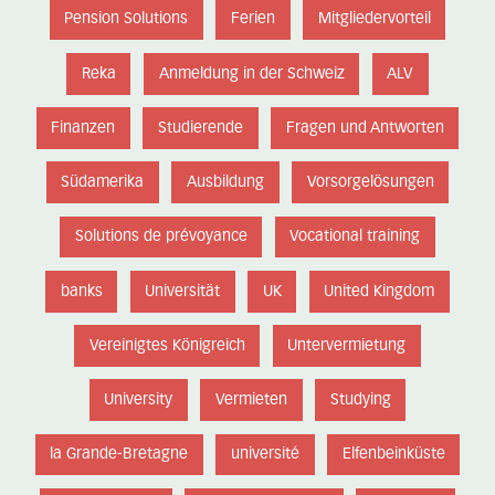
Pension Solutions
Ferien
Mitgliedervorteil
Reka
Anmeldung in der Schweiz
ALV
Finanzen
Studierende
Fragen und Antworten
Südamerika
Ausbildung
Vorsorgelösungen
Solutions de prévoyance
Vocational training
banks
Universität
UK
United Kingdom
Vereinigtes Königreich
Untervermietung
University
Vermieten
Studying
la Grande-Bretagne
université
Elfenbeinküste