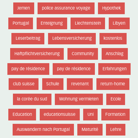
Jemen
police assurance voyage
Hypothek
Portugal
Enteignung
Liechtenstein
Libyen
Leserbeitrag
Lebensversicherung
kostenlos
Haftpflichtversicherung
Community
Anschlag
pay de résidence
pay de résidence
Erfahrungen
club suisse
Schule
revenant
return-home
la corée du sud
Wohnung vermieten
Ecole
Education
educationsuisse
Uni
Formation
Auswandern nach Portugal
Maturité
Lehre