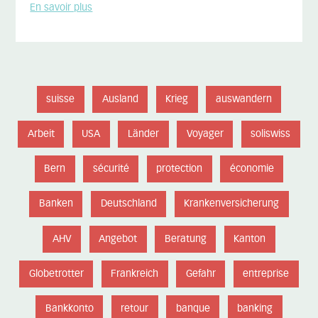
En savoir plus
suisse
Ausland
Krieg
auswandern
Arbeit
USA
Länder
Voyager
soliswiss
Bern
sécurité
protection
économie
Banken
Deutschland
Krankenversicherung
AHV
Angebot
Beratung
Kanton
Globetrotter
Frankreich
Gefahr
entreprise
Bankkonto
retour
banque
banking