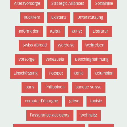
Altersvorsorge
Strategic Alliances
Sozialhilfe
Rückkehr
Existenz
Unterstützung
Information
Kultur
Kunst
Literatur
Swiss abroad
Weltreise
Weltreisen
Vorsorge
venezuela
Beschlagnahmung
Einschätzung
Hotspot
Kenia
Kolumbien
paris
Philippinen
banque suisse
compte d'épargne
grève
tunisie
l'assurance-accidents
Wohnsitz