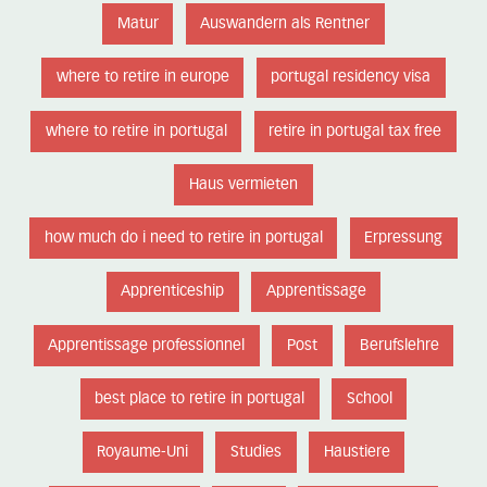
Matur
Auswandern als Rentner
where to retire in europe
portugal residency visa
where to retire in portugal
retire in portugal tax free
Haus vermieten
how much do i need to retire in portugal
Erpressung
Apprenticeship
Apprentissage
Apprentissage professionnel
Post
Berufslehre
best place to retire in portugal
School
Royaume-Uni
Studies
Haustiere