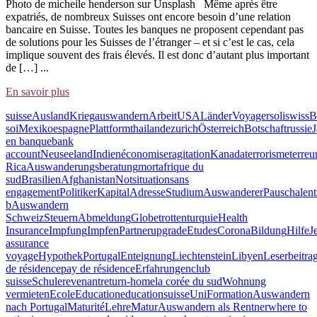
Photo de micheile henderson sur Unsplash Même après être
expatriés, de nombreux Suisses ont encore besoin d’une relation
bancaire en Suisse. Toutes les banques ne proposent cependant pas
de solutions pour les Suisses de l’étranger – et si c’est le cas, cela
implique souvent des frais élevés. Il est donc d’autant plus important
de […] ...
En savoir plus
suisse
Ausland
Krieg
auswandern
Arbeit
USA
Länder
Voyager
soliswiss
B
soi
Mexiko
espagne
Plattform
thailande
zurich
Österreich
Botschaft
russie
en banque
bank
account
Neuseeland
Indien
économiser
agitation
Kanada
terrorisme
terreu
Rica
Auswanderungsberatung
mort
afrique du
sud
Brasilien
Afghanistan
Notsituation
sans
engagement
Politiker
Kapital
Adresse
Studium
Auswanderer
Pauschalen
b
Auswandern
Schweiz
Steuern
Abmeldung
Globetrotten
turquie
Health
Insurance
Impfung
Impfen
Partner
upgrade
Etudes
Corona
Bildung
Hilfe
J
assurance
voyage
Hypothek
Portugal
Enteignung
Liechtenstein
Libyen
Leserbeitra
de résidence
pay de résidence
Erfahrungen
club
suisse
Schule
revenant
return-home
la corée du sud
Wohnung
vermieten
Ecole
Education
educationsuisse
Uni
Formation
Auswandern
nach Portugal
Maturité
Lehre
Matur
Auswandern als Rentner
where to