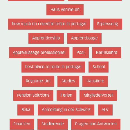
Haus vermieten
how much do i need to retire in portugal
Erpressung
Apprenticeship
Apprentissage
Apprentissage professionnel
Post
Berufslehre
best place to retire in portugal
School
Royaume-Uni
Studies
Haustiere
Pension Solutions
Ferien
Mitgliedervorteil
Reka
Anmeldung in der Schweiz
ALV
Finanzen
Studierende
Fragen und Antworten