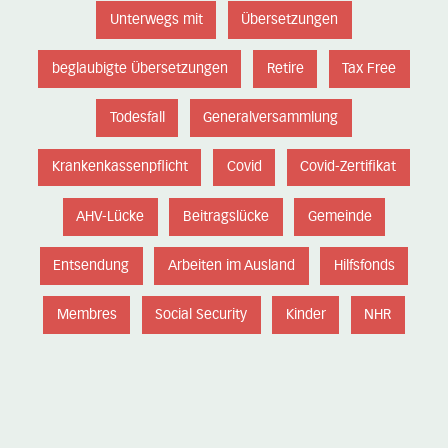
Unterwegs mit
Übersetzungen
beglaubigte Übersetzungen
Retire
Tax Free
Todesfall
Generalversammlung
Krankenkassenpflicht
Covid
Covid-Zertifikat
AHV-Lücke
Beitragslücke
Gemeinde
Entsendung
Arbeiten im Ausland
Hilfsfonds
Membres
Social Security
Kinder
NHR