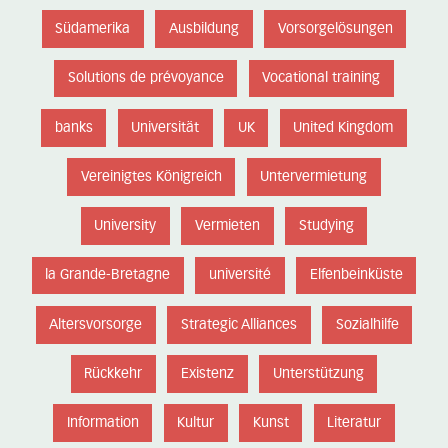
Südamerika
Ausbildung
Vorsorgelösungen
Solutions de prévoyance
Vocational training
banks
Universität
UK
United Kingdom
Vereinigtes Königreich
Untervermietung
University
Vermieten
Studying
la Grande-Bretagne
université
Elfenbeinküste
Altersvorsorge
Strategic Alliances
Sozialhilfe
Rückkehr
Existenz
Unterstützung
Information
Kultur
Kunst
Literatur