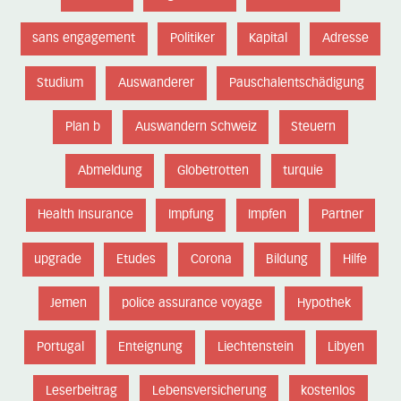
sans engagement
Politiker
Kapital
Adresse
Studium
Auswanderer
Pauschalentschädigung
Plan b
Auswandern Schweiz
Steuern
Abmeldung
Globetrotten
turquie
Health Insurance
Impfung
Impfen
Partner
upgrade
Etudes
Corona
Bildung
Hilfe
Jemen
police assurance voyage
Hypothek
Portugal
Enteignung
Liechtenstein
Libyen
Leserbeitrag
Lebensversicherung
kostenlos