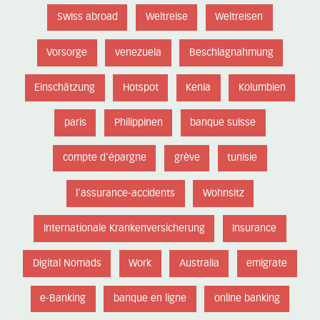
Swiss abroad
Weltreise
Weltreisen
Vorsorge
venezuela
Beschlagnahmung
Einschätzung
Hotspot
Kenia
Kolumbien
paris
Philippinen
banque suisse
compte d'épargne
grève
tunisie
l'assurance-accidents
Wohnsitz
Internationale Krankenversicherung
Insurance
Digital Nomads
Work
Australia
emigrate
e-Banking
banque en ligne
online banking