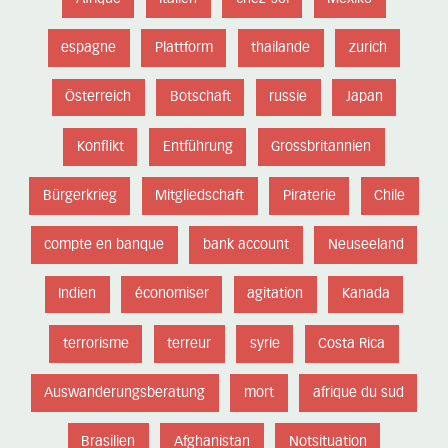
espagne
Plattform
thailande
zurich
Österreich
Botschaft
russie
Japan
Konflikt
Entführung
Grossbritannien
Bürgerkrieg
Mitgliedschaft
Piraterie
Chile
compte en banque
bank account
Neuseeland
Indien
économiser
agitation
Kanada
terrorisme
terreur
syrie
Costa Rica
Auswanderungsberatung
mort
afrique du sud
Brasilien
Afghanistan
Notsituation