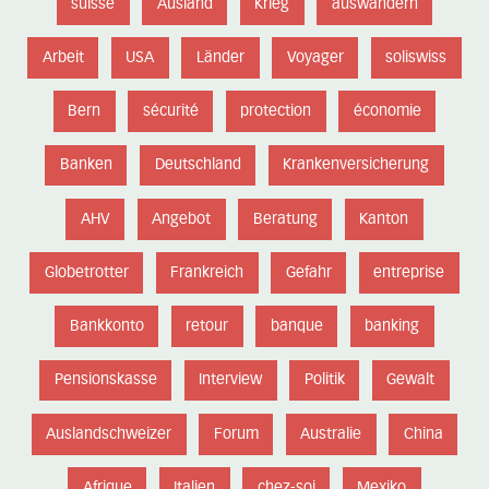
suisse
Ausland
Krieg
auswandern
Arbeit
USA
Länder
Voyager
soliswiss
Bern
sécurité
protection
économie
Banken
Deutschland
Krankenversicherung
AHV
Angebot
Beratung
Kanton
Globetrotter
Frankreich
Gefahr
entreprise
Bankkonto
retour
banque
banking
Pensionskasse
Interview
Politik
Gewalt
Auslandschweizer
Forum
Australie
China
Afrique
Italien
chez-soi
Mexiko