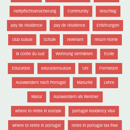
Haftpflichtversicherung
Community
Anschlag
pay de résidence
pay de résidence
Erfahrungen
club suisse
Schule
revenant
return-home
la corée du sud
Wohnung vermieten
Ecole
Education
educationsuisse
Uni
Formation
Auswandern nach Portugal
Maturité
Lehre
Matur
Auswandern als Rentner
where to retire in europe
portugal residency visa
where to retire in portugal
retire in portugal tax free