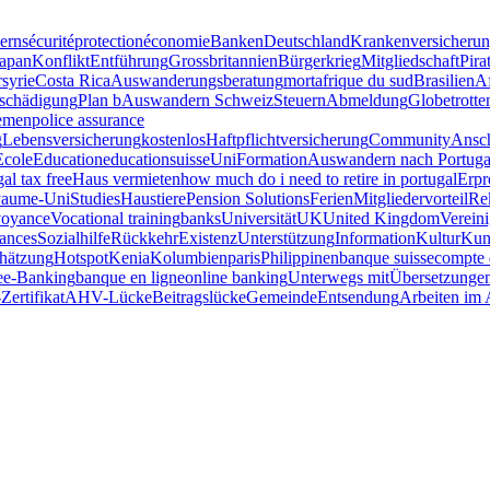
ern
sécurité
protection
économie
Banken
Deutschland
Krankenversicheru
Japan
Konflikt
Entführung
Grossbritannien
Bürgerkrieg
Mitgliedschaft
Pira
r
syrie
Costa Rica
Auswanderungsberatung
mort
afrique du sud
Brasilien
Af
tschädigung
Plan b
Auswandern Schweiz
Steuern
Abmeldung
Globetrotte
emen
police assurance
g
Lebensversicherung
kostenlos
Haftpflichtversicherung
Community
Ansc
Ecole
Education
educationsuisse
Uni
Formation
Auswandern nach Portuga
gal tax free
Haus vermieten
how much do i need to retire in portugal
Erpr
aume-Uni
Studies
Haustiere
Pension Solutions
Ferien
Mitgliedervorteil
Re
voyance
Vocational training
banks
Universität
UK
United Kingdom
Verein
iances
Sozialhilfe
Rückkehr
Existenz
Unterstützung
Information
Kultur
Kun
hätzung
Hotspot
Kenia
Kolumbien
paris
Philippinen
banque suisse
compte 
e
e-Banking
banque en ligne
online banking
Unterwegs mit
Übersetzunge
Zertifikat
AHV-Lücke
Beitragslücke
Gemeinde
Entsendung
Arbeiten im 