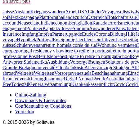
En savoir plus
suisse
Ausland
Krieg
auswandern
Arbeit
USA
Länder
Voyager
soliswiss
B
soi
Mexiko
espagne
Plattform
thailande
zurich
Österreich
Botschaft
russie
account
Neuseeland
Indien
économiser
agitation
Kanada
terrorisme
terreu
engagement
Politiker
Kapital
Adresse
Studium
Auswanderer
Pauschalen
Insurance
Impfung
Impfen
Partner
upgrade
Etudes
Corona
Bildung
Hilfe
J
voyage
Hypothek
Portugal
Enteignung
Liechtenstein
Libyen
Leserbeitra
suisse
Schule
revenant
return-home
la corée du sud
Wohnung vermieten
europe
portugal residency visa
where to retire in portugal
retire in portu
professionnel
Post
Berufslehre
best place to retire in portugal
School
Roy
Antworten
Südamerika
Ausbildung
Vorsorgelösungen
Solutions de pré
Grande-Bretagne
université
Elfenbeinküste
Altersvorsorge
Strategic All
abroad
Weltreise
Weltreisen
Vorsorge
venezuela
Beschlagnahmung
Einsc
Krankenversicherung
Insurance
Digital Nomads
Work
Australia
emigrat
Free
Todesfall
Generalversammlung
Krankenkassenpflicht
Covid
Covid-
Online-Zahlung
Downloads & Liens utiles
Confidentialité et Conditions
Votre don
© 2015-2026 by Soliswiss