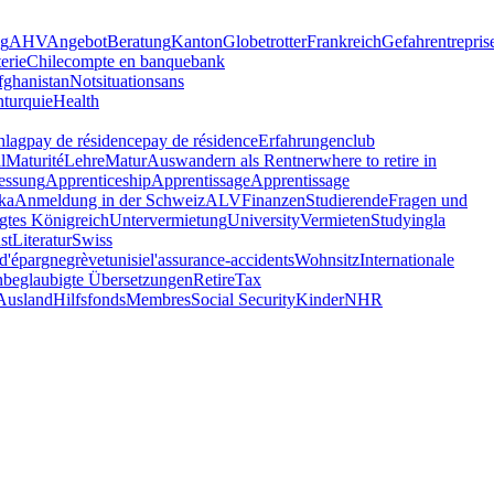
ng
AHV
Angebot
Beratung
Kanton
Globetrotter
Frankreich
Gefahr
entrepris
terie
Chile
compte en banque
bank
ghanistan
Notsituation
sans
n
turquie
Health
hlag
pay de résidence
pay de résidence
Erfahrungen
club
l
Maturité
Lehre
Matur
Auswandern als Rentner
where to retire in
essung
Apprenticeship
Apprentissage
Apprentissage
ka
Anmeldung in der Schweiz
ALV
Finanzen
Studierende
Fragen und
igtes Königreich
Untervermietung
University
Vermieten
Studying
la
st
Literatur
Swiss
d'épargne
grève
tunisie
l'assurance-accidents
Wohnsitz
Internationale
n
beglaubigte Übersetzungen
Retire
Tax
Ausland
Hilfsfonds
Membres
Social Security
Kinder
NHR