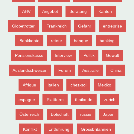
AHV
Angebot
Beratung
Kanton
Globetrotter
Frankreich
Gefahr
entreprise
Bankkonto
retour
banque
banking
Pensionskasse
Interview
Politik
Gewalt
Auslandschweizer
Forum
Australie
China
Afrique
Italien
chez-soi
Mexiko
espagne
Plattform
thailande
zurich
Österreich
Botschaft
russie
Japan
Konflikt
Entführung
Grossbritannien