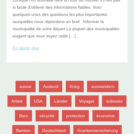
Lorsque l’on souhaite faire un tour du monde, il n’est pas
si facile d’obtenir des informations fiables. Voici
quelques-unes des questions les plus importantes
auxquelles nous répondons en bref : Informer la
municipalité de votre départ La plupart des municipalités
exigent que vous soyez radié […] ...
En savoir plus
suisse
Ausland
Krieg
auswandern
Arbeit
USA
Länder
Voyager
soliswiss
Bern
sécurité
protection
économie
Banken
Deutschland
Krankenversicherung