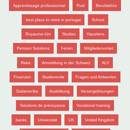
Apprentissage professionnel
Post
Berufslehre
best place to retire in portugal
School
Royaume-Uni
Studies
Haustiere
Pension Solutions
Ferien
Mitgliedervorteil
Reka
Anmeldung in der Schweiz
ALV
Finanzen
Studierende
Fragen und Antworten
Südamerika
Ausbildung
Vorsorgelösungen
Solutions de prévoyance
Vocational training
banks
Universität
UK
United Kingdom