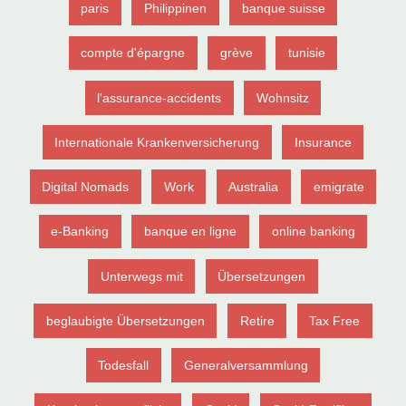
paris
Philippinen
banque suisse
compte d'épargne
grève
tunisie
l'assurance-accidents
Wohnsitz
Internationale Krankenversicherung
Insurance
Digital Nomads
Work
Australia
emigrate
e-Banking
banque en ligne
online banking
Unterwegs mit
Übersetzungen
beglaubigte Übersetzungen
Retire
Tax Free
Todesfall
Generalversammlung