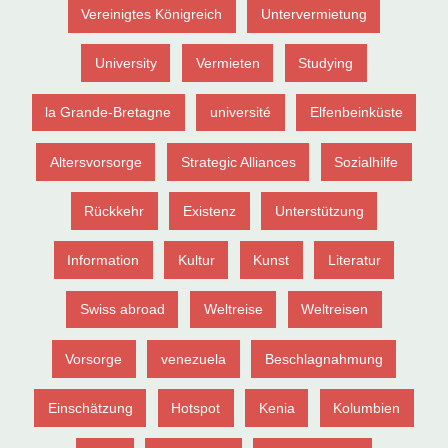
Vereinigtes Königreich
Untervermietung
University
Vermieten
Studying
la Grande-Bretagne
université
Elfenbeinküste
Altersvorsorge
Strategic Alliances
Sozialhilfe
Rückkehr
Existenz
Unterstützung
Information
Kultur
Kunst
Literatur
Swiss abroad
Weltreise
Weltreisen
Vorsorge
venezuela
Beschlagnahmung
Einschätzung
Hotspot
Kenia
Kolumbien