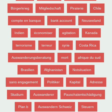
Bürgerkrieg
Mitgliedschaft
Piraterie
Chile
compte en banque
bank account
Neuseeland
Indien
économiser
agitation
Kanada
terrorisme
terreur
syrie
Costa Rica
Auswanderungsberatung
mort
afrique du sud
Brasilien
Afghanistan
Notsituation
sans engagement
Politiker
Kapital
Adresse
Studium
Auswanderer
Pauschalentschädigung
Plan b
Auswandern Schweiz
Steuern