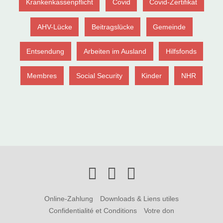
Krankenkassenpflicht
Covid
Covid-Zertifikat
AHV-Lücke
Beitragslücke
Gemeinde
Entsendung
Arbeiten im Ausland
Hilfsfonds
Membres
Social Security
Kinder
NHR
Online-Zahlung
Downloads & Liens utiles
Confidentialité et Conditions
Votre don