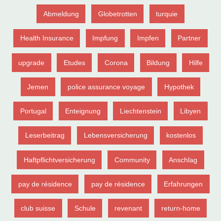
Abmeldung
Globetrotten
turquie
Health Insurance
Impfung
Impfen
Partner
upgrade
Etudes
Corona
Bildung
Hilfe
Jemen
police assurance voyage
Hypothek
Portugal
Enteignung
Liechtenstein
Libyen
Leserbeitrag
Lebensversicherung
kostenlos
Haftpflichtversicherung
Community
Anschlag
pay de résidence
pay de résidence
Erfahrungen
club suisse
Schule
revenant
return-home