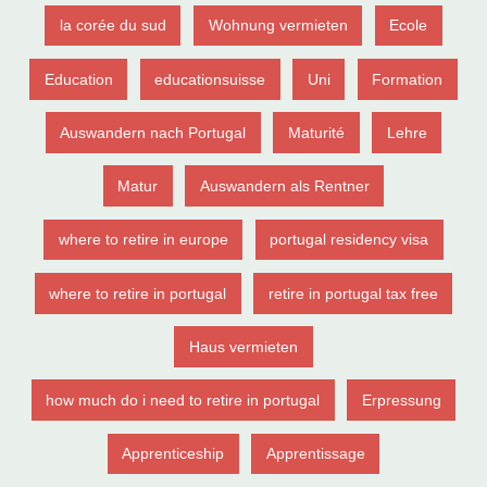
la corée du sud
Wohnung vermieten
Ecole
Education
educationsuisse
Uni
Formation
Auswandern nach Portugal
Maturité
Lehre
Matur
Auswandern als Rentner
where to retire in europe
portugal residency visa
where to retire in portugal
retire in portugal tax free
Haus vermieten
how much do i need to retire in portugal
Erpressung
Apprenticeship
Apprentissage