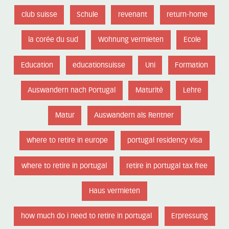
club suisse
Schule
revenant
return-home
la corée du sud
Wohnung vermieten
Ecole
Education
educationsuisse
Uni
Formation
Auswandern nach Portugal
Maturité
Lehre
Matur
Auswandern als Rentner
where to retire in europe
portugal residency visa
where to retire in portugal
retire in portugal tax free
Haus vermieten
how much do i need to retire in portugal
Erpressung