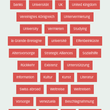
banks
Universität
UK
United Kingdom
Vereinigtes Königreich
Untervermietung
University
Vermieten
Studying
la Grande-Bretagne
université
Elfenbeinküste
Altersvorsorge
Strategic Alliances
Sozialhilfe
Rückkehr
Existenz
Unterstützung
Information
Kultur
Kunst
Literatur
Swiss abroad
Weltreise
Weltreisen
Vorsorge
venezuela
Beschlagnahmung