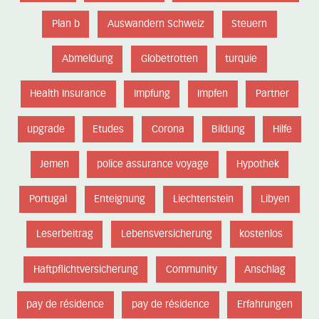
Plan b
Auswandern Schweiz
Steuern
Abmeldung
Globetrotten
turquie
Health Insurance
Impfung
Impfen
Partner
upgrade
Etudes
Corona
Bildung
Hilfe
Jemen
police assurance voyage
Hypothek
Portugal
Enteignung
Liechtenstein
Libyen
Leserbeitrag
Lebensversicherung
kostenlos
Haftpflichtversicherung
Community
Anschlag
pay de résidence
pay de résidence
Erfahrungen