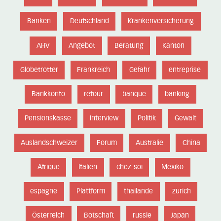
Banken
Deutschland
Krankenversicherung
AHV
Angebot
Beratung
Kanton
Globetrotter
Frankreich
Gefahr
entreprise
Bankkonto
retour
banque
banking
Pensionskasse
Interview
Politik
Gewalt
Auslandschweizer
Forum
Australie
China
Afrique
Italien
chez-soi
Mexiko
espagne
Plattform
thailande
zurich
Österreich
Botschaft
russie
Japan