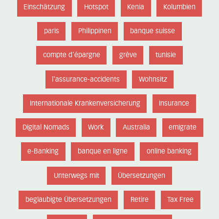
Einschätzung
Hotspot
Kenia
Kolumbien
paris
Philippinen
banque suisse
compte d'épargne
grève
tunisie
l'assurance-accidents
Wohnsitz
Internationale Krankenversicherung
Insurance
Digital Nomads
Work
Australia
emigrate
e-Banking
banque en ligne
online banking
Unterwegs mit
Übersetzungen
beglaubigte Übersetzungen
Retire
Tax Free