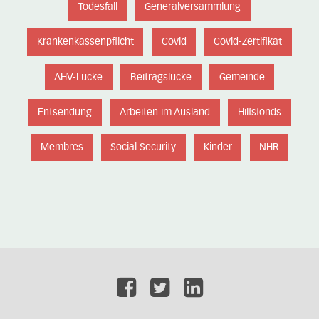
Todesfall
Generalversammlung
Krankenkassenpflicht
Covid
Covid-Zertifikat
AHV-Lücke
Beitragslücke
Gemeinde
Entsendung
Arbeiten im Ausland
Hilfsfonds
Membres
Social Security
Kinder
NHR