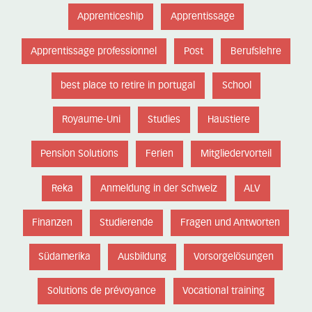
Apprenticeship
Apprentissage
Apprentissage professionnel
Post
Berufslehre
best place to retire in portugal
School
Royaume-Uni
Studies
Haustiere
Pension Solutions
Ferien
Mitgliedervorteil
Reka
Anmeldung in der Schweiz
ALV
Finanzen
Studierende
Fragen und Antworten
Südamerika
Ausbildung
Vorsorgelösungen
Solutions de prévoyance
Vocational training