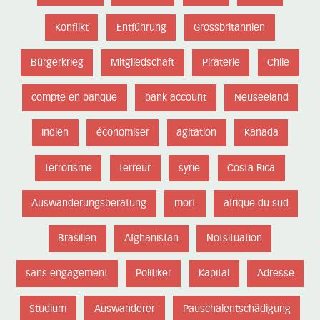
Konflikt
Entführung
Grossbritannien
Bürgerkrieg
Mitgliedschaft
Piraterie
Chile
compte en banque
bank account
Neuseeland
Indien
économiser
agitation
Kanada
terrorisme
terreur
syrie
Costa Rica
Auswanderungsberatung
mort
afrique du sud
Brasilien
Afghanistan
Notsituation
sans engagement
Politiker
Kapital
Adresse
Studium
Auswanderer
Pauschalentschädigung