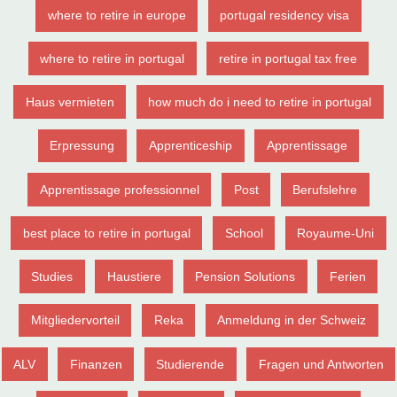
where to retire in europe
portugal residency visa
where to retire in portugal
retire in portugal tax free
Haus vermieten
how much do i need to retire in portugal
Erpressung
Apprenticeship
Apprentissage
Apprentissage professionnel
Post
Berufslehre
best place to retire in portugal
School
Royaume-Uni
Studies
Haustiere
Pension Solutions
Ferien
Mitgliedervorteil
Reka
Anmeldung in der Schweiz
ALV
Finanzen
Studierende
Fragen und Antworten