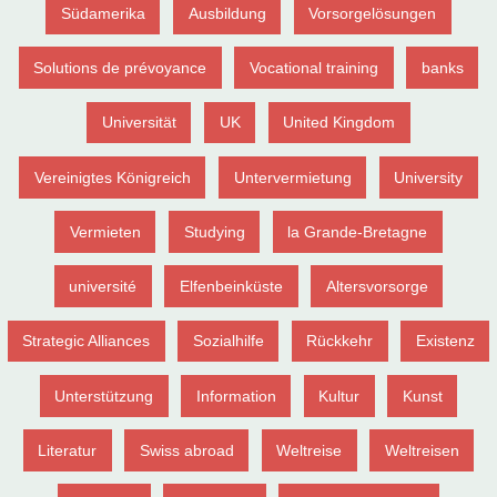
Südamerika
Ausbildung
Vorsorgelösungen
Solutions de prévoyance
Vocational training
banks
Universität
UK
United Kingdom
Vereinigtes Königreich
Untervermietung
University
Vermieten
Studying
la Grande-Bretagne
université
Elfenbeinküste
Altersvorsorge
Strategic Alliances
Sozialhilfe
Rückkehr
Existenz
Unterstützung
Information
Kultur
Kunst
Literatur
Swiss abroad
Weltreise
Weltreisen