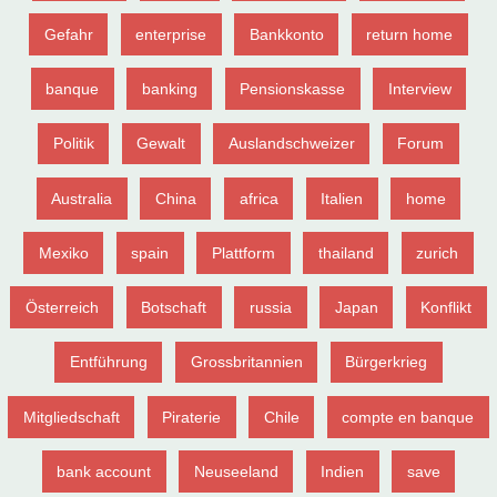
Gefahr
enterprise
Bankkonto
return home
banque
banking
Pensionskasse
Interview
Politik
Gewalt
Auslandschweizer
Forum
Australia
China
africa
Italien
home
Mexiko
spain
Plattform
thailand
zurich
Österreich
Botschaft
russia
Japan
Konflikt
Entführung
Grossbritannien
Bürgerkrieg
Mitgliedschaft
Piraterie
Chile
compte en banque
bank account
Neuseeland
Indien
save