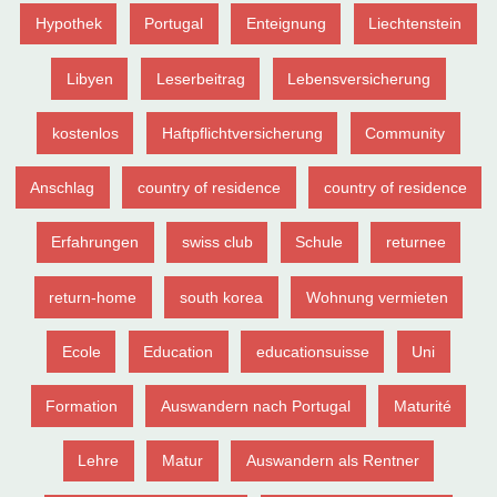
Hypothek
Portugal
Enteignung
Liechtenstein
Libyen
Leserbeitrag
Lebensversicherung
kostenlos
Haftpflichtversicherung
Community
Anschlag
country of residence
country of residence
Erfahrungen
swiss club
Schule
returnee
return-home
south korea
Wohnung vermieten
Ecole
Education
educationsuisse
Uni
Formation
Auswandern nach Portugal
Maturité
Lehre
Matur
Auswandern als Rentner