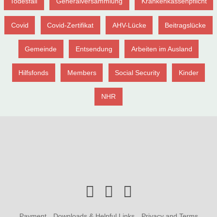
Todesfall
Generalversammlung
Krankenkassenpflicht
Covid
Covid-Zertifikat
AHV-Lücke
Beitragslücke
Gemeinde
Entsendung
Arbeiten im Ausland
Hilfsfonds
Members
Social Security
Kinder
NHR
Payment
Downloads & Helpful Links
Privacy and Terms