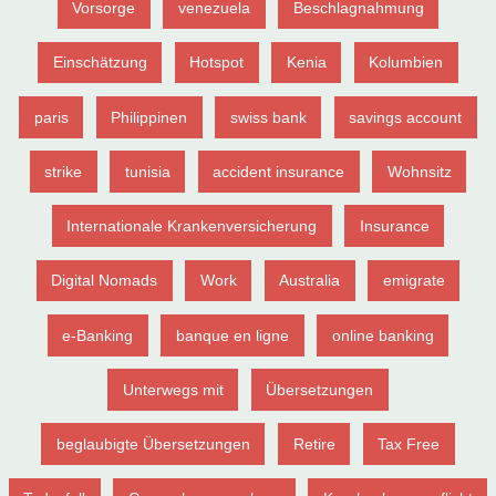
Vorsorge
venezuela
Beschlagnahmung
Einschätzung
Hotspot
Kenia
Kolumbien
paris
Philippinen
swiss bank
savings account
strike
tunisia
accident insurance
Wohnsitz
Internationale Krankenversicherung
Insurance
Digital Nomads
Work
Australia
emigrate
e-Banking
banque en ligne
online banking
Unterwegs mit
Übersetzungen
beglaubigte Übersetzungen
Retire
Tax Free