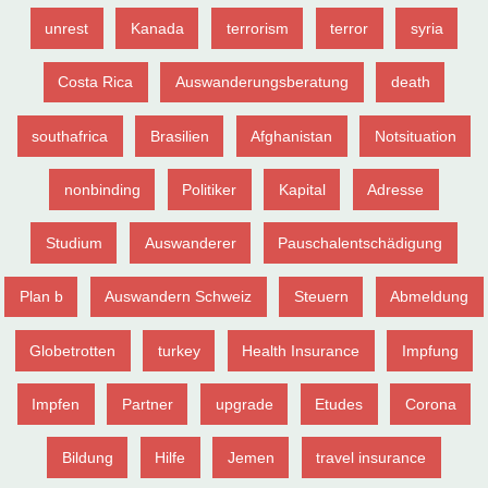
unrest
Kanada
terrorism
terror
syria
Costa Rica
Auswanderungsberatung
death
southafrica
Brasilien
Afghanistan
Notsituation
nonbinding
Politiker
Kapital
Adresse
Studium
Auswanderer
Pauschalentschädigung
Plan b
Auswandern Schweiz
Steuern
Abmeldung
Globetrotten
turkey
Health Insurance
Impfung
Impfen
Partner
upgrade
Etudes
Corona
Bildung
Hilfe
Jemen
travel insurance