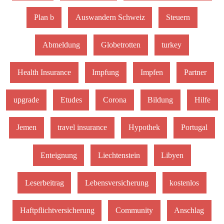
Plan b
Auswandern Schweiz
Steuern
Abmeldung
Globetrotten
turkey
Health Insurance
Impfung
Impfen
Partner
upgrade
Etudes
Corona
Bildung
Hilfe
Jemen
travel insurance
Hypothek
Portugal
Enteignung
Liechtenstein
Libyen
Leserbeitrag
Lebensversicherung
kostenlos
Haftpflichtversicherung
Community
Anschlag