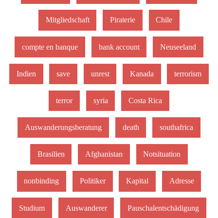
Mitgliedschaft
Piraterie
Chile
compte en banque
bank account
Neuseeland
Indien
save
unrest
Kanada
terrorism
terror
syria
Costa Rica
Auswanderungsberatung
death
southafrica
Brasilien
Afghanistan
Notsituation
nonbinding
Politiker
Kapital
Adresse
Studium
Auswanderer
Pauschalentschädigung