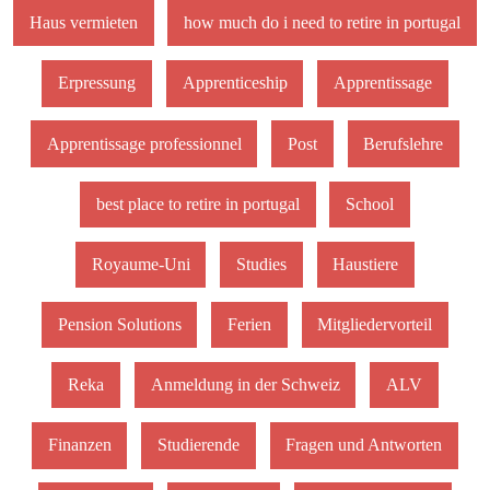
Haus vermieten
how much do i need to retire in portugal
Erpressung
Apprenticeship
Apprentissage
Apprentissage professionnel
Post
Berufslehre
best place to retire in portugal
School
Royaume-Uni
Studies
Haustiere
Pension Solutions
Ferien
Mitgliedervorteil
Reka
Anmeldung in der Schweiz
ALV
Finanzen
Studierende
Fragen und Antworten