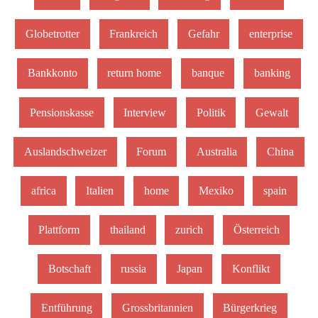
Globetrotter
Frankreich
Gefahr
enterprise
Bankkonto
return home
banque
banking
Pensionskasse
Interview
Politik
Gewalt
Auslandschweizer
Forum
Australia
China
africa
Italien
home
Mexiko
spain
Plattform
thailand
zurich
Österreich
Botschaft
russia
Japan
Konflikt
Entführung
Grossbritannien
Bürgerkrieg