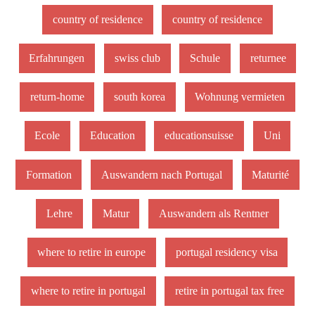
country of residence
country of residence
Erfahrungen
swiss club
Schule
returnee
return-home
south korea
Wohnung vermieten
Ecole
Education
educationsuisse
Uni
Formation
Auswandern nach Portugal
Maturité
Lehre
Matur
Auswandern als Rentner
where to retire in europe
portugal residency visa
where to retire in portugal
retire in portugal tax free