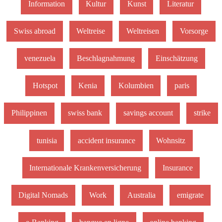
Information
Kultur
Kunst
Literatur
Swiss abroad
Weltreise
Weltreisen
Vorsorge
venezuela
Beschlagnahmung
Einschätzung
Hotspot
Kenia
Kolumbien
paris
Philippinen
swiss bank
savings account
strike
tunisia
accident insurance
Wohnsitz
Internationale Krankenversicherung
Insurance
Digital Nomads
Work
Australia
emigrate