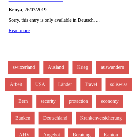
Kenya
, 26/03/2019
Sorry, this entry is only available in Deutsch. ...
Read more
switzerland
Ausland
Krieg
auswandern
Arbeit
USA
Länder
Travel
soliswiss
Bern
security
protection
economy
Banken
Deutschland
Krankenversicherung
AHV
Angebot
Beratung
Kanton