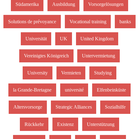
Südamerika
Ausbildung
Vorsorgelösungen
Solutions de prévoyance
Vocational training
banks
Universität
UK
United Kingdom
Vereinigtes Königreich
Untervermietung
University
Vermieten
Studying
la Grande-Bretagne
université
Elfenbeinküste
Altersvorsorge
Strategic Alliances
Sozialhilfe
Rückkehr
Existenz
Unterstützung