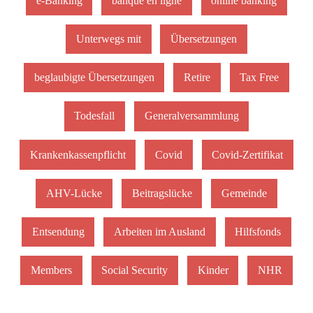
e-Banking
banque en ligne
online banking
Unterwegs mit
Übersetzungen
beglaubigte Übersetzungen
Retire
Tax Free
Todesfall
Generalversammlung
Krankenkassenpflicht
Covid
Covid-Zertifikat
AHV-Lücke
Beitragslücke
Gemeinde
Entsendung
Arbeiten im Ausland
Hilfsfonds
Members
Social Security
Kinder
NHR