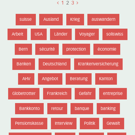
1
2
3
suisse
Ausland
Krieg
auswandern
Arbeit
USA
Länder
Voyager
soliswiss
Bern
sécurité
protection
économie
Banken
Deutschland
Krankenversicherung
AHV
Angebot
Beratung
Kanton
Globetrotter
Frankreich
Gefahr
entreprise
Bankkonto
retour
banque
banking
Pensionskasse
Interview
Politik
Gewalt