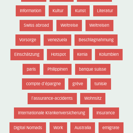
Information
Kultur
Kunst
Literatur
Swiss abroad
Weltreise
Weltreisen
Vorsorge
venezuela
Beschlagnahmung
Einschätzung
Hotspot
Kenia
Kolumbien
paris
Philippinen
banque suisse
compte d'épargne
grève
tunisie
l'assurance-accidents
Wohnsitz
Internationale Krankenversicherung
Insurance
Digital Nomads
Work
Australia
emigrate