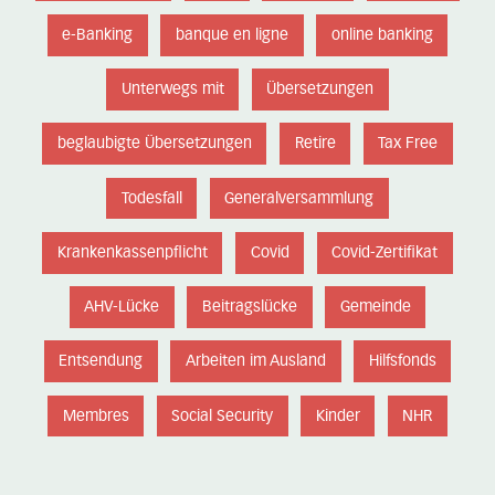
e-Banking
banque en ligne
online banking
Unterwegs mit
Übersetzungen
beglaubigte Übersetzungen
Retire
Tax Free
Todesfall
Generalversammlung
Krankenkassenpflicht
Covid
Covid-Zertifikat
AHV-Lücke
Beitragslücke
Gemeinde
Entsendung
Arbeiten im Ausland
Hilfsfonds
Membres
Social Security
Kinder
NHR