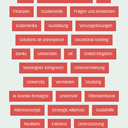
Finanzen
Studierende
Fragen und Antworten
Südamerika
Ausbildung
Vorsorgelösungen
Solutions de prévoyance
Vocational training
banks
Universität
UK
United Kingdom
Vereinigtes Königreich
Untervermietung
University
Vermieten
Studying
la Grande-Bretagne
université
Elfenbeinküste
Altersvorsorge
Strategic Alliances
Sozialhilfe
Rückkehr
Existenz
Unterstützung