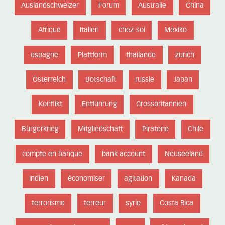
Auslandschweizer
Forum
Australie
China
Afrique
Italien
chez-soi
Mexiko
espagne
Plattform
thailande
zurich
Österreich
Botschaft
russie
Japan
Konflikt
Entführung
Grossbritannien
Bürgerkrieg
Mitgliedschaft
Piraterie
Chile
compte en banque
bank account
Neuseeland
Indien
économiser
agitation
Kanada
terrorisme
terreur
syrie
Costa Rica