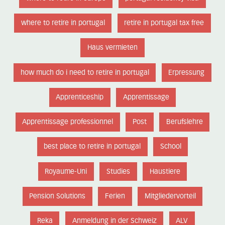
where to retire in portugal
retire in portugal tax free
Haus vermieten
how much do i need to retire in portugal
Erpressung
Apprenticeship
Apprentissage
Apprentissage professionnel
Post
Berufslehre
best place to retire in portugal
School
Royaume-Uni
Studies
Haustiere
Pension Solutions
Ferien
Mitgliedervorteil
Reka
Anmeldung in der Schweiz
ALV