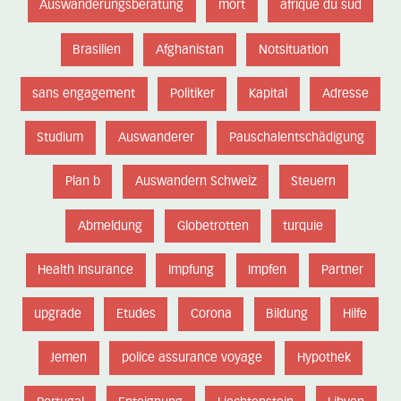
Auswanderungsberatung
mort
afrique du sud
Brasilien
Afghanistan
Notsituation
sans engagement
Politiker
Kapital
Adresse
Studium
Auswanderer
Pauschalentschädigung
Plan b
Auswandern Schweiz
Steuern
Abmeldung
Globetrotten
turquie
Health Insurance
Impfung
Impfen
Partner
upgrade
Etudes
Corona
Bildung
Hilfe
Jemen
police assurance voyage
Hypothek