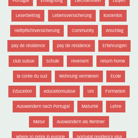
Portugal
Enteignung
Liechtenstein
Libyen
Leserbeitrag
Lebensversicherung
kostenlos
Haftpflichtversicherung
Community
Anschlag
pay de résidence
pay de résidence
Erfahrungen
club suisse
Schule
revenant
return-home
la corée du sud
Wohnung vermieten
Ecole
Education
educationsuisse
Uni
Formation
Auswandern nach Portugal
Maturité
Lehre
Matur
Auswandern als Rentner
where to retire in europe
portugal residency visa