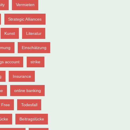
ity
Vermieten
Strategic Alliances
Kunst
Literatur
hmung
Einschätzung
gs account
strike
g
Insurance
ne
online banking
 Free
Todesfall
ücke
Beitragslücke