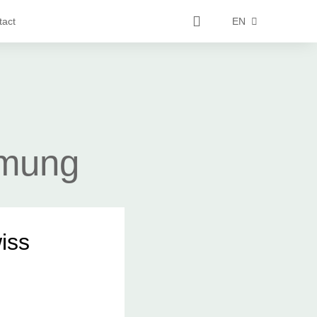
tact
EN
mung
iss