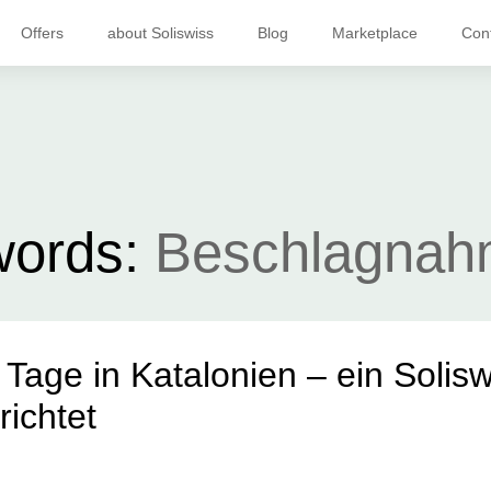
Offers
about Soliswiss
Blog
Marketplace
Con
words:
Beschlagnah
 Tage in Katalonien – ein Solisw
richtet