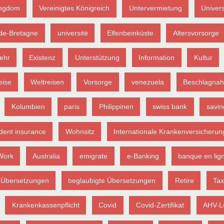
ingdom
Vereinigtes Königreich
Untervermietung
Univers
de-Bretagne
université
Elfenbeinküste
Altersvorsorge
ehr
Existenz
Unterstützung
Information
Kultur
eise
Weltreisen
Vorsorge
venezuela
Beschlagna
Kolumbien
paris
Philippinen
swiss bank
savin
dent insurance
Wohnsitz
Internationale Krankenversicherun
Work
Australia
emigrate
e-Banking
banque en lig
Übersetzungen
beglaubigte Übersetzungen
Retire
Tax
Krankenkassenpflicht
Covid
Covid-Zertifikat
AHV-L