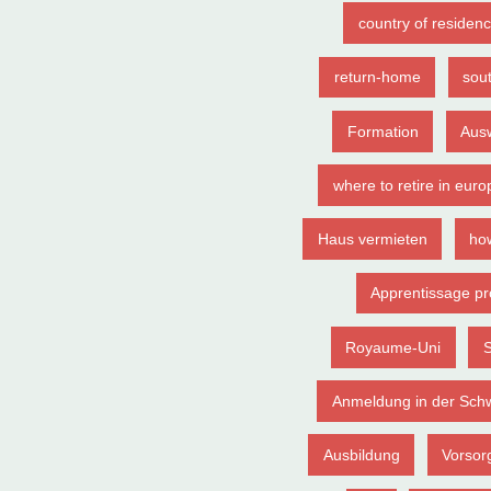
country of residen
return-home
sou
Formation
Aus
where to retire in euro
Haus vermieten
how
Apprentissage pr
Royaume-Uni
S
Anmeldung in der Sch
Ausbildung
Vorsor