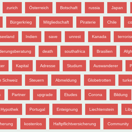
zurich
Österreich
Botschaft
russia
Japan
Bürgerkrieg
Mitgliedschaft
Piraterie
Chile
c
seeland
Indien
save
unrest
Kanada
terrori
erungsberatung
death
southafrica
Brasilien
Afgh
ker
Kapital
Adresse
Studium
Auswanderer
P
n Schweiz
Steuern
Abmeldung
Globetrotten
turk
n
Partner
upgrade
Etudes
Corona
Bildung
Hypothek
Portugal
Enteignung
Liechtenstein
Lib
cherung
kostenlos
Haftpflichtversicherung
Community