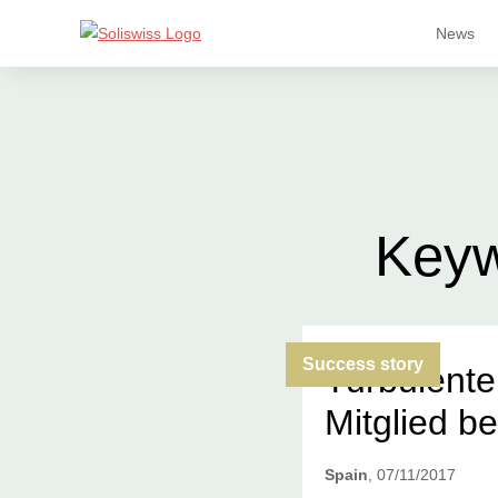
News
Key
Success story
Turbulente
Mitglied be
Spain
, 07/11/2017