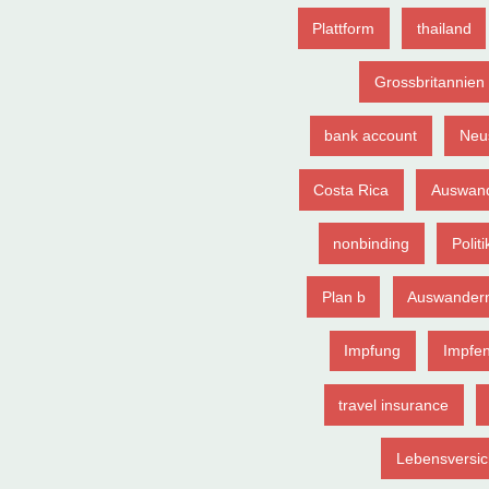
Plattform
thailand
Grossbritannien
bank account
Neu
Costa Rica
Auswand
nonbinding
Politi
Plan b
Auswander
Impfung
Impfe
travel insurance
Lebensversi