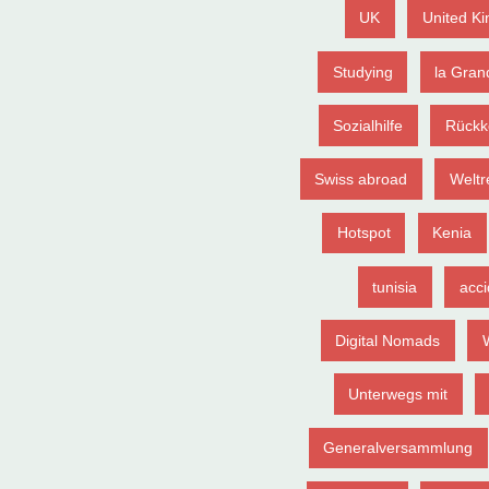
UK
United K
Studying
la Gran
Sozialhilfe
Rückk
Swiss abroad
Weltr
Hotspot
Kenia
tunisia
acci
Digital Nomads
Unterwegs mit
Generalversammlung