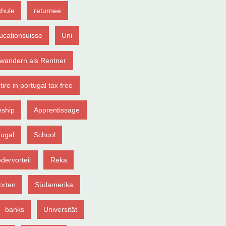
chule
returnee
ucationsuisse
Uni
wandern als Rentner
tire in portugal tax free
eship
Apprentissage
tugal
School
edervorteil
Reka
orten
Südamerika
banks
Universität