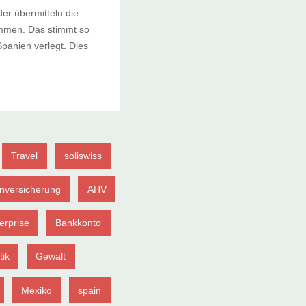
der übermitteln die
ammen. Das stimmt so
panien verlegt. Dies
Travel
soliswiss
nversicherung
AHV
erprise
Bankkonto
tik
Gewalt
Mexiko
spain