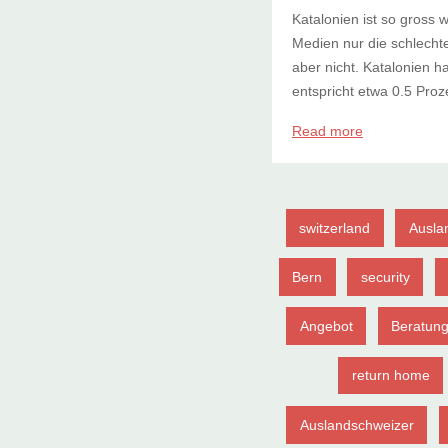
Katalonien ist so gross 
Medien nur die schlecht
aber nicht. Katalonien h
entspricht etwa 0.5 Proze
Read more
switzerland
Ausla
Bern
security
Angebot
Beratun
return home
Auslandschweizer