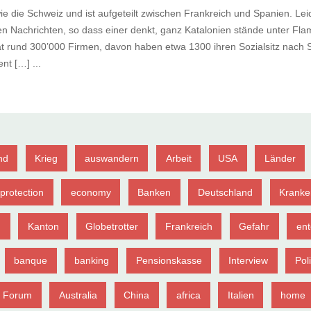
wie die Schweiz und ist aufgeteilt zwischen Frankreich und Spanien. Lei
en Nachrichten, so dass einer denkt, ganz Katalonien stände unter Fl
at rund 300’000 Firmen, davon haben etwa 1300 ihren Sozialsitz nach S
nt […] ...
nd
Krieg
auswandern
Arbeit
USA
Länder
protection
economy
Banken
Deutschland
Kranke
g
Kanton
Globetrotter
Frankreich
Gefahr
ent
banque
banking
Pensionskasse
Interview
Poli
Forum
Australia
China
africa
Italien
home