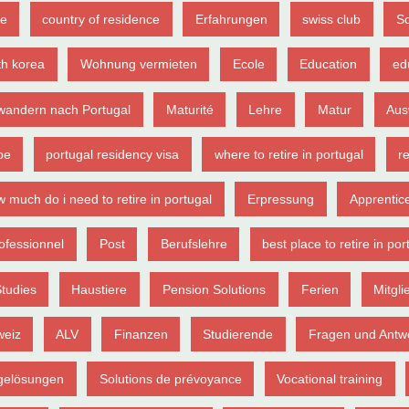
ce
country of residence
Erfahrungen
swiss club
S
th korea
Wohnung vermieten
Ecole
Education
ed
wandern nach Portugal
Maturité
Lehre
Matur
Aus
pe
portugal residency visa
where to retire in portugal
re
 much do i need to retire in portugal
Erpressung
Apprentic
ofessionnel
Post
Berufslehre
best place to retire in por
tudies
Haustiere
Pension Solutions
Ferien
Mitgli
weiz
ALV
Finanzen
Studierende
Fragen und Antw
gelösungen
Solutions de prévoyance
Vocational training