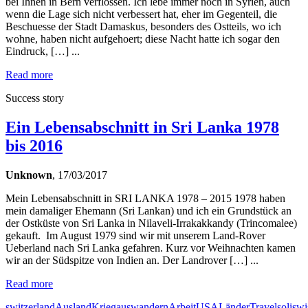
bei Ihnen in Bern verflossen. Ich lebe immer noch in Syrien, auch
wenn die Lage sich nicht verbessert hat, eher im Gegenteil, die
Beschuesse der Stadt Damaskus, besonders des Ostteils, wo ich
wohne, haben nicht aufgehoert; diese Nacht hatte ich sogar den
Eindruck, […] ...
Read more
Success story
Ein Lebensabschnitt in Sri Lanka 1978
bis 2016
Unknown
, 17/03/2017
Mein Lebensabschnitt in SRI LANKA 1978 – 2015 1978 haben
mein damaliger Ehemann (Sri Lankan) und ich ein Grundstück an
der Ostküste von Sri Lanka in Nilaveli-Irrakakkandy (Trincomalee)
gekauft. Im August 1979 sind wir mit unserem Land-Rover
Ueberland nach Sri Lanka gefahren. Kurz vor Weihnachten kamen
wir an der Südspitze von Indien an. Der Landrover […] ...
Read more
switzerland
Ausland
Krieg
auswandern
Arbeit
USA
Länder
Travel
soliswi