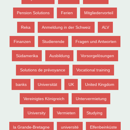
Pension Solutions
Ferien
Mitgliedervorteil
Reka
Anmeldung in der Schweiz
ALV
Finanzen
Studierende
Fragen und Antworten
Südamerika
Ausbildung
Vorsorgelösungen
Solutions de prévoyance
Vocational training
banks
Universität
UK
United Kingdom
Vereinigtes Königreich
Untervermietung
University
Vermieten
Studying
la Grande-Bretagne
université
Elfenbeinküste