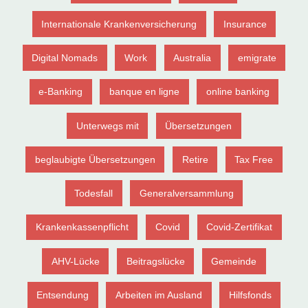
Internationale Krankenversicherung
Insurance
Digital Nomads
Work
Australia
emigrate
e-Banking
banque en ligne
online banking
Unterwegs mit
Übersetzungen
beglaubigte Übersetzungen
Retire
Tax Free
Todesfall
Generalversammlung
Krankenkassenpflicht
Covid
Covid-Zertifikat
AHV-Lücke
Beitragslücke
Gemeinde
Entsendung
Arbeiten im Ausland
Hilfsfonds