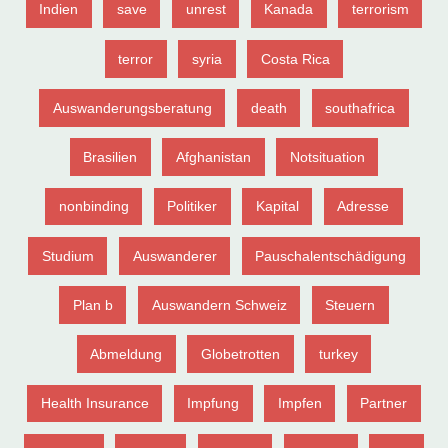
Indien
save
unrest
Kanada
terrorism
terror
syria
Costa Rica
Auswanderungsberatung
death
southafrica
Brasilien
Afghanistan
Notsituation
nonbinding
Politiker
Kapital
Adresse
Studium
Auswanderer
Pauschalentschädigung
Plan b
Auswandern Schweiz
Steuern
Abmeldung
Globetrotten
turkey
Health Insurance
Impfung
Impfen
Partner