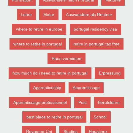
Lehre
Matur
Auswandern als Rentner
where to retire in europe
portugal residency visa
where to retire in portugal
retire in portugal tax free
Haus vermieten
how much do i need to retire in portugal
Erpressung
Apprenticeship
Apprentissage
Apprentissage professionnel
Post
Berufslehre
best place to retire in portugal
School
Royaume-Uni
Studies
Haustiere