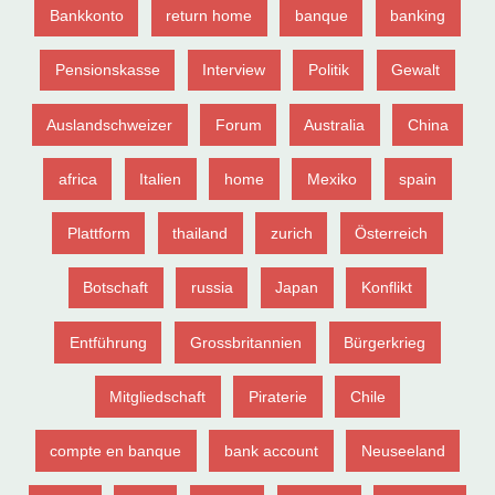
Bankkonto
return home
banque
banking
Pensionskasse
Interview
Politik
Gewalt
Auslandschweizer
Forum
Australia
China
africa
Italien
home
Mexiko
spain
Plattform
thailand
zurich
Österreich
Botschaft
russia
Japan
Konflikt
Entführung
Grossbritannien
Bürgerkrieg
Mitgliedschaft
Piraterie
Chile
compte en banque
bank account
Neuseeland