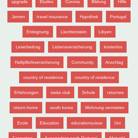
upgrade
Etudes
Corona
Bildung
Hilfe
Jemen
travel insurance
Hypothek
Portugal
Enteignung
Liechtenstein
Libyen
Leserbeitrag
Lebensversicherung
kostenlos
Haftpflichtversicherung
Community
Anschlag
country of residence
country of residence
Erfahrungen
swiss club
Schule
returnee
return-home
south korea
Wohnung vermieten
Ecole
Education
educationsuisse
Uni
Formation
Auswandern nach Portugal
Maturité