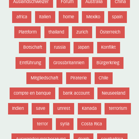
Auslandschweizer
Forum
Australia
China
africa
Italien
home
Mexiko
spain
Plattform
thailand
zurich
Österreich
Botschaft
russia
Japan
Konflikt
Entführung
Grossbritannien
Bürgerkrieg
Mitgliedschaft
Piraterie
Chile
compte en banque
bank account
Neuseeland
Indien
save
unrest
Kanada
terrorism
terror
syria
Costa Rica