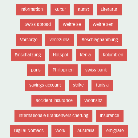
Information
Kultur
Kunst
Literatur
Swiss abroad
Weltreise
Weltreisen
Vorsorge
venezuela
Beschlagnahmung
Einschätzung
Hotspot
Kenia
Kolumbien
paris
Philippinen
swiss bank
savings account
strike
tunisia
accident insurance
Wohnsitz
Internationale Krankenversicherung
Insurance
Digital Nomads
Work
Australia
emigrate