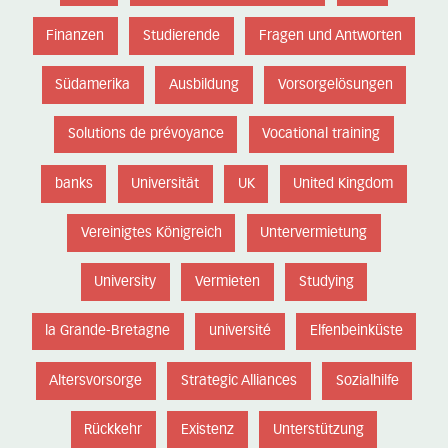
Finanzen
Studierende
Fragen und Antworten
Südamerika
Ausbildung
Vorsorgelösungen
Solutions de prévoyance
Vocational training
banks
Universität
UK
United Kingdom
Vereinigtes Königreich
Untervermietung
University
Vermieten
Studying
la Grande-Bretagne
université
Elfenbeinküste
Altersvorsorge
Strategic Alliances
Sozialhilfe
Rückkehr
Existenz
Unterstützung