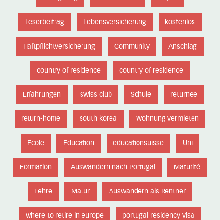
Leserbeitrag
Lebensversicherung
kostenlos
Haftpflichtversicherung
Community
Anschlag
country of residence
country of residence
Erfahrungen
swiss club
Schule
returnee
return-home
south korea
Wohnung vermieten
Ecole
Education
educationsuisse
Uni
Formation
Auswandern nach Portugal
Maturité
Lehre
Matur
Auswandern als Rentner
where to retire in europe
portugal residency visa