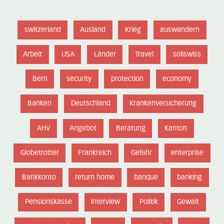
switzerland
Ausland
Krieg
auswandern
Arbeit
USA
Länder
Travel
soliswiss
Bern
security
protection
economy
Banken
Deutschland
Krankenversicherung
AHV
Angebot
Beratung
Kanton
Globetrotter
Frankreich
Gefahr
enterprise
Bankkonto
return home
banque
banking
Pensionskasse
Interview
Politik
Gewalt