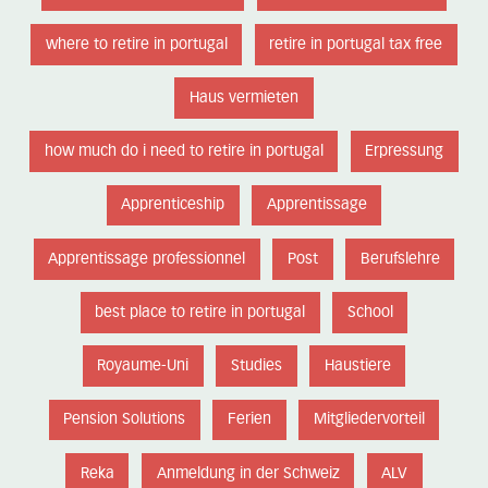
where to retire in portugal
retire in portugal tax free
Haus vermieten
how much do i need to retire in portugal
Erpressung
Apprenticeship
Apprentissage
Apprentissage professionnel
Post
Berufslehre
best place to retire in portugal
School
Royaume-Uni
Studies
Haustiere
Pension Solutions
Ferien
Mitgliedervorteil
Reka
Anmeldung in der Schweiz
ALV