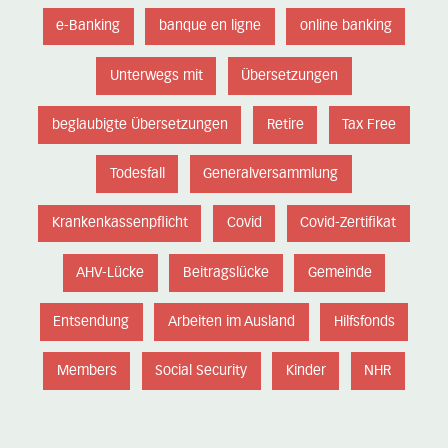
e-Banking
banque en ligne
online banking
Unterwegs mit
Übersetzungen
beglaubigte Übersetzungen
Retire
Tax Free
Todesfall
Generalversammlung
Krankenkassenpflicht
Covid
Covid-Zertifikat
AHV-Lücke
Beitragslücke
Gemeinde
Entsendung
Arbeiten im Ausland
Hilfsfonds
Members
Social Security
Kinder
NHR