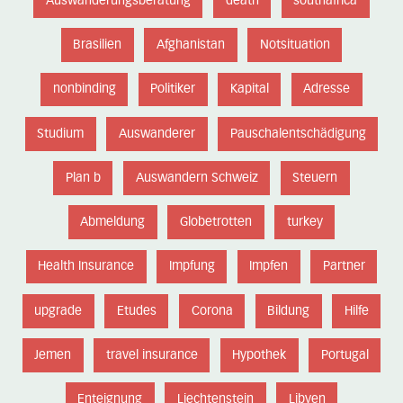
Auswanderungsberatung
death
southafrica
Brasilien
Afghanistan
Notsituation
nonbinding
Politiker
Kapital
Adresse
Studium
Auswanderer
Pauschalentschädigung
Plan b
Auswandern Schweiz
Steuern
Abmeldung
Globetrotten
turkey
Health Insurance
Impfung
Impfen
Partner
upgrade
Etudes
Corona
Bildung
Hilfe
Jemen
travel insurance
Hypothek
Portugal
Enteignung
Liechtenstein
Libyen