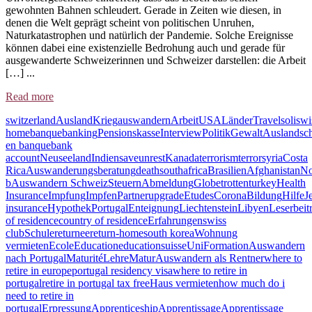
gewohnten Bahnen schleudert. Gerade in Zeiten wie diesen, in
denen die Welt geprägt scheint von politischen Unruhen,
Naturkatastrophen und natürlich der Pandemie. Solche Ereignisse
können dabei eine existenzielle Bedrohung auch und gerade für
ausgewanderte Schweizerinnen und Schweizer darstellen: die Arbeit
[…] ...
Read more
switzerland
Ausland
Krieg
auswandern
Arbeit
USA
Länder
Travel
soliswi
home
banque
banking
Pensionskasse
Interview
Politik
Gewalt
Auslandsc
en banque
bank
account
Neuseeland
Indien
save
unrest
Kanada
terrorism
terror
syria
Costa
Rica
Auswanderungsberatung
death
southafrica
Brasilien
Afghanistan
No
b
Auswandern Schweiz
Steuern
Abmeldung
Globetrotten
turkey
Health
Insurance
Impfung
Impfen
Partner
upgrade
Etudes
Corona
Bildung
Hilfe
J
insurance
Hypothek
Portugal
Enteignung
Liechtenstein
Libyen
Leserbeit
of residence
country of residence
Erfahrungen
swiss
club
Schule
returnee
return-home
south korea
Wohnung
vermieten
Ecole
Education
educationsuisse
Uni
Formation
Auswandern
nach Portugal
Maturité
Lehre
Matur
Auswandern als Rentner
where to
retire in europe
portugal residency visa
where to retire in
portugal
retire in portugal tax free
Haus vermieten
how much do i
need to retire in
portugal
Erpressung
Apprenticeship
Apprentissage
Apprentissage